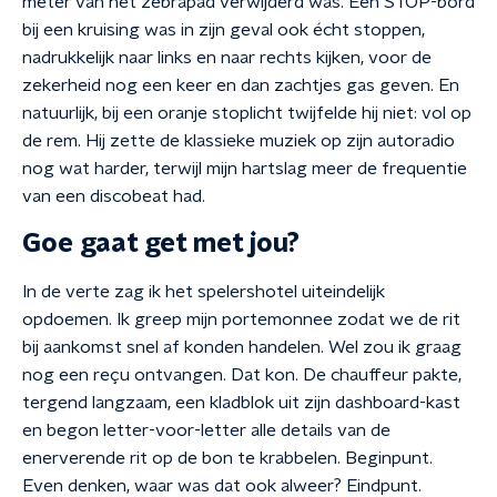
meter van het zebrapad verwijderd was. Een STOP-bord
bij een kruising was in zijn geval ook écht stoppen,
nadrukkelijk naar links en naar rechts kijken, voor de
zekerheid nog een keer en dan zachtjes gas geven. En
natuurlijk, bij een oranje stoplicht twijfelde hij niet: vol op
de rem. Hij zette de klassieke muziek op zijn autoradio
nog wat harder, terwijl mijn hartslag meer de frequentie
van een discobeat had.
Goe gaat get met jou?
In de verte zag ik het spelershotel uiteindelijk
opdoemen. Ik greep mijn portemonnee zodat we de rit
bij aankomst snel af konden handelen. Wel zou ik graag
nog een reçu ontvangen. Dat kon. De chauffeur pakte,
tergend langzaam, een kladblok uit zijn dashboard-kast
en begon letter-voor-letter alle details van de
enerverende rit op de bon te krabbelen. Beginpunt.
Even denken, waar was dat ook alweer? Eindpunt.