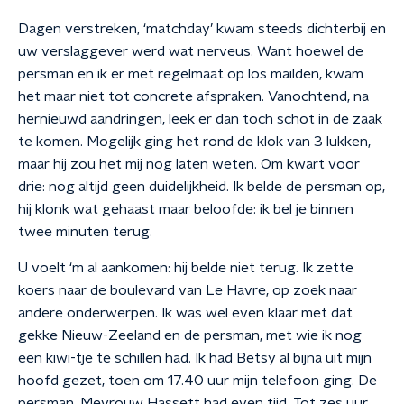
Dagen verstreken, ‘matchday’ kwam steeds dichterbij en
uw verslaggever werd wat nerveus. Want hoewel de
persman en ik er met regelmaat op los mailden, kwam
het maar niet tot concrete afspraken. Vanochtend, na
hernieuwd aandringen, leek er dan toch schot in de zaak
te komen. Mogelijk ging het rond de klok van 3 lukken,
maar hij zou het mij nog laten weten. Om kwart voor
drie: nog altijd geen duidelijkheid. Ik belde de persman op,
hij klonk wat gehaast maar beloofde: ik bel je binnen
twee minuten terug.
U voelt ‘m al aankomen: hij belde niet terug. Ik zette
koers naar de boulevard van Le Havre, op zoek naar
andere onderwerpen. Ik was wel even klaar met dat
gekke Nieuw-Zeeland en de persman, met wie ik nog
een kiwi-tje te schillen had. Ik had Betsy al bijna uit mijn
hoofd gezet, toen om 17.40 uur mijn telefoon ging. De
persman. Mevrouw Hassett had even tijd. Tot zes uur.