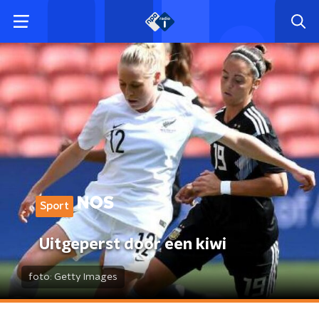
Sport
Uitgeperst door een kiwi
foto:
Getty Images