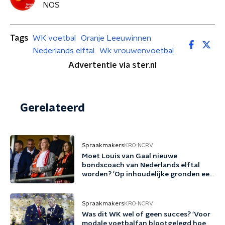
NOS
Tags
WK voetbal
Oranje Leeuwinnen
Nederlands elftal
Wk vrouwenvoetbal
Advertentie via ster.nl
Gerelateerd
Spraakmakers
KRO-NCRV
Moet Louis van Gaal nieuwe
bondscoach van Nederlands elftal
worden? 'Op inhoudelijke gronden een
no-brainer'
Spraakmakers
KRO-NCRV
Was dit WK wel of geen succes? 'Voor
modale voetbalfan blootgelegd hoe