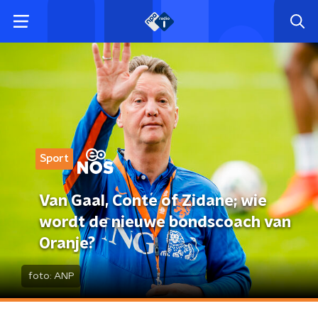
Sport
Van Gaal, Conte of Zidane; wie
wordt de nieuwe bondscoach van
Oranje?
foto:
ANP