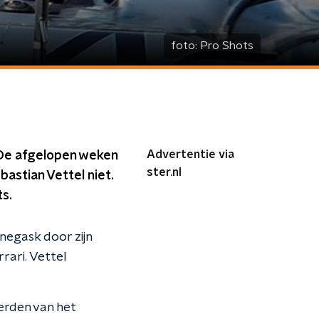
foto:
Pro Shots
Advertentie via
 De afgelopen weken
ster.nl
bastian Vettel niet.
s.
negask door zijn
rari. Vettel
erden van het