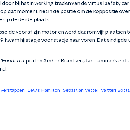
l door bij het in werking treden van de virtual safety ca
 op dat moment niet in de positie om de koppositie ove
de op de derde plaats.
selde vooraf zijn motor en werd daarom vijf plaatsen t
 9 kwam hij stapje voor stapje naar voren. Dat eindigde u
 1-podcast
praten Amber Brantsen, Jan Lammers en L
nd.
Verstappen
Lewis Hamilton
Sebastian Vettel
Valtteri Botta