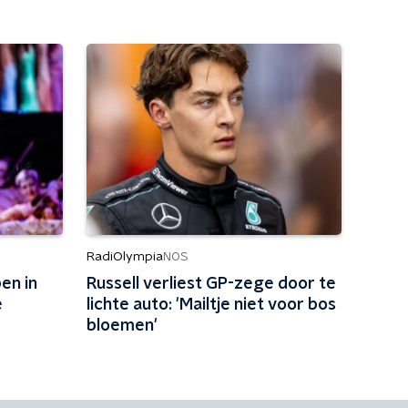
RadiOlympia
NOS
en in
Russell verliest GP-zege door te
e
lichte auto: 'Mailtje niet voor bos
bloemen'