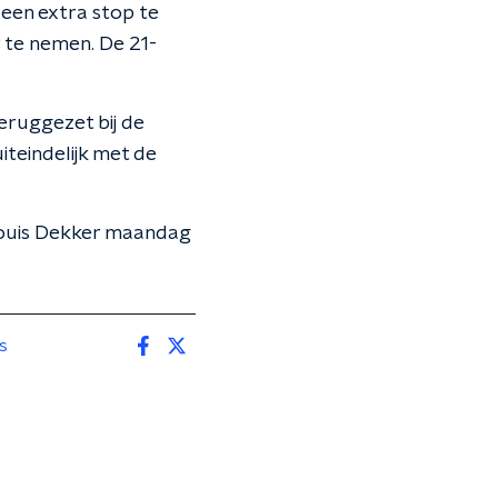
r een extra stop te
r te nemen. De 21-
eruggezet bij de
iteindelijk met de
ouis Dekker maandag
s