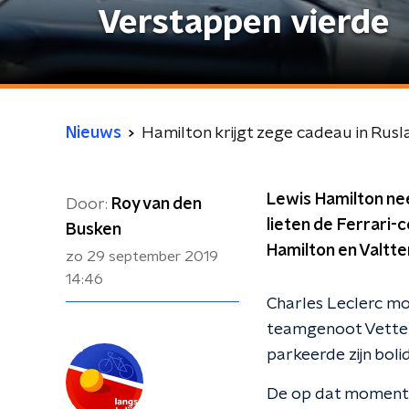
Verstappen vierde
Nieuws
Hamilton krijgt zege cadeau in Rusl
Lewis Hamilton ne
Door:
Roy van den
lieten de Ferrari-c
Busken
Hamilton en Valtte
zo 29 september 2019
14:46
Charles Leclerc moc
teamgenoot Vettel 
parkeerde zijn boli
De op dat moment a