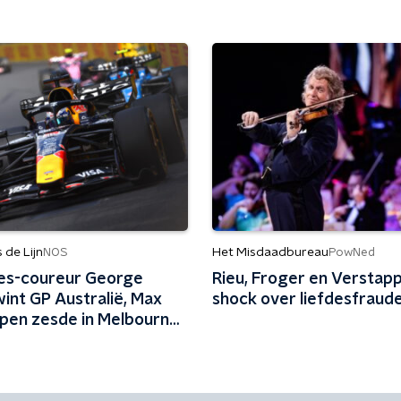
de Lijn
Het Misdaadbureau
NOS
PowNed
es-coureur George
Rieu, Froger en Verstapp
wint GP Australië, Max
shock over liefdesfraud
pen zesde in Melbourne:
ls een kacheltje over de