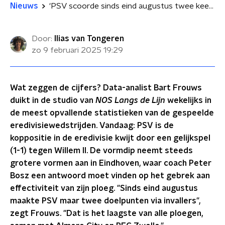
Nieuws
'PSV scoorde sinds eind augustus twee keer via invallers, laagste aantal in Eredivisie'
Door:
Ilias van Tongeren
zo 9 februari 2025
19:29
Wat zeggen de cijfers? Data-analist Bart Frouws
duikt in de studio van
NOS Langs de Lijn
wekelijks in
de meest opvallende statistieken van de gespeelde
eredivisiewedstrijden. Vandaag: PSV is de
koppositie in de eredivisie kwijt door een gelijkspel
(1-1) tegen Willem II. De vormdip neemt steeds
grotere vormen aan in Eindhoven, waar coach Peter
Bosz een antwoord moet vinden op het gebrek aan
effectiviteit van zijn ploeg. "Sinds eind augustus
maakte PSV maar twee doelpunten via invallers",
zegt Frouws. "Dat is het laagste van alle ploegen,