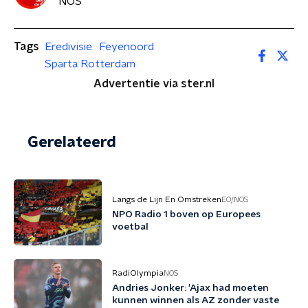
NOS
Tags
Eredivisie
Feyenoord
Sparta Rotterdam
Advertentie via ster.nl
Gerelateerd
Langs de Lijn En Omstreken
EO/NOS
NPO Radio 1 boven op Europees
voetbal
RadiOlympia
NOS
Andries Jonker: 'Ajax had moeten
kunnen winnen als AZ zonder vaste