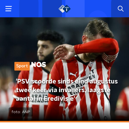
Sport
'PSV scoorde sinds eind augustus
twee keer via invallers, laagste
aantal in Eredivisie'
foto:
ANP