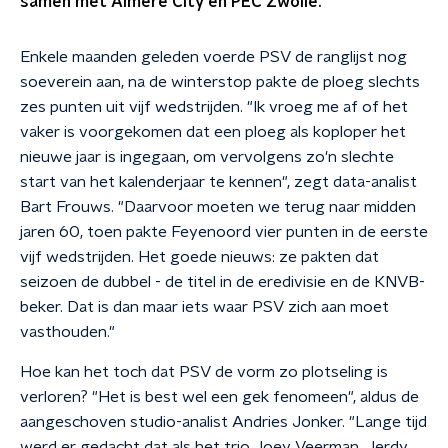
samen met Almere City en PEC Zwolle."
Enkele maanden geleden voerde PSV de ranglijst nog
soeverein aan, na de winterstop pakte de ploeg slechts
zes punten uit vijf wedstrijden. "Ik vroeg me af of het
vaker is voorgekomen dat een ploeg als koploper het
nieuwe jaar is ingegaan, om vervolgens zo'n slechte
start van het kalenderjaar te kennen", zegt data-analist
Bart Frouws. "Daarvoor moeten we terug naar midden
jaren 60, toen pakte Feyenoord vier punten in de eerste
vijf wedstrijden. Het goede nieuws: ze pakten dat
seizoen de dubbel - de titel in de eredivisie en de KNVB-
beker. Dat is dan maar iets waar PSV zich aan moet
vasthouden."
Hoe kan het toch dat PSV de vorm zo plotseling is
verloren? "Het is best wel een gek fenomeen", aldus de
aangeschoven studio-analist Andries Jonker. "Lange tijd
werd er gedacht dat als het trio Joey Veerman, Jerdy