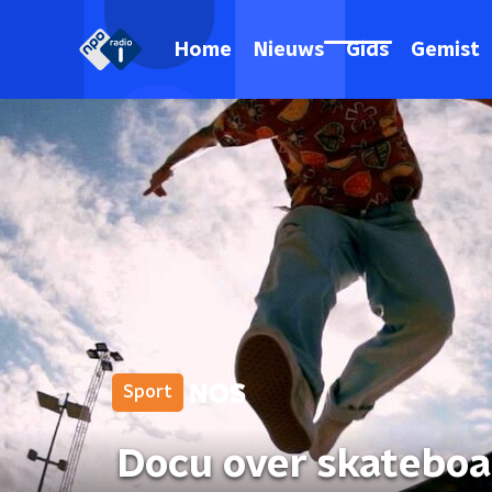
Home
Nieuws
Gids
Gemist
Sport
Docu over skateboa