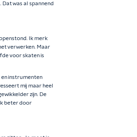
t. Dat was al spannend
og openstond. Ik merk
 met verwerken. Maar
efde voor skaten is
n en instrumenten
resseert mij maar heel
ewikkelder zijn. De
ok beter door