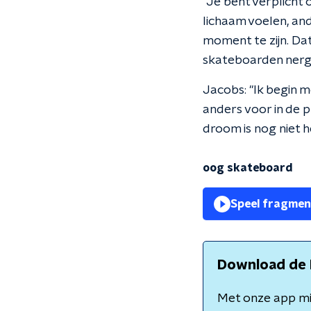
"Je bent verplicht 
lichaam voelen, and
moment te zijn. Dat
skateboarden nerg
Jacobs: "Ik begin m
anders voor in de 
droom is nog niet 
oog skateboard
Speel fragmen
Download de 
Met onze app mis