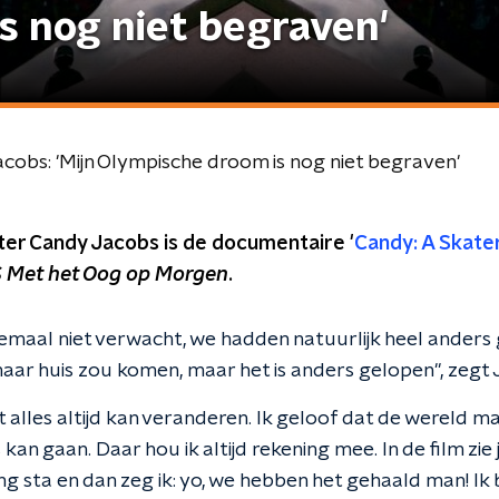
s nog niet begraven'
obs: 'Mijn Olympische droom is nog niet begraven'
er Candy Jacobs is de documentaire '
Candy: A Skater
 Met het Oog op Morgen
.
emaal niet verwacht, we hadden natuurlijk heel anders 
aar huis zou komen, maar het is anders gelopen", zegt 
dat alles altijd kan veranderen. Ik geloof dat de wereld 
s kan gaan. Daar hou ik altijd rekening mee. In de film zi
ing sta en dan zeg ik: yo, we hebben het gehaald man! Ik b