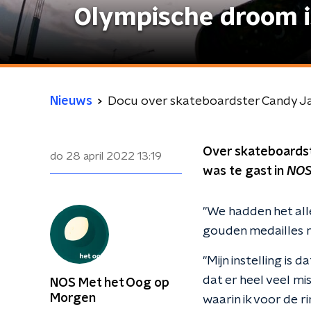
Olympische droom i
Nieuws
Docu over skateboardster Candy Jac
Over skateboardst
do 28 april 2022
13:19
was te gast in
NOS
"We hadden het all
gouden medailles n
"Mijn instelling is 
dat er heel veel mi
NOS Met het Oog op
Morgen
waarin ik voor de r