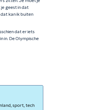
rs zitten. Je moet je
je geest in dat
dat kan ik buiten
schien dat er iets
in in. De Olympische
nland, sport, tech