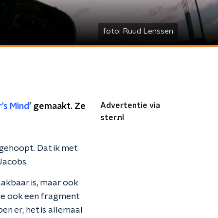
foto:
Ruud Lenssen
Advertentie via
's Mind
' gemaakt. Ze
ster.nl
gehoopt. Dat ik met
Jacobs.
maakbaar is, maar ook
e je ook een fragment
en er, het is allemaal