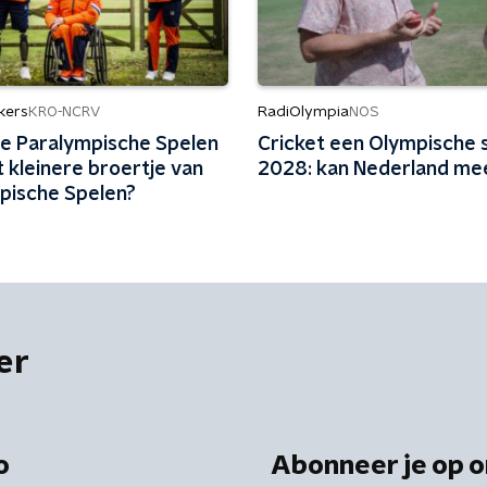
kers
RadiOlympia
KRO-NCRV
NOS
 de Paralympische Spelen
Cricket een Olympische s
et kleinere broertje van
2028: kan Nederland me
pische Spelen?
er
o
Abonneer je op o