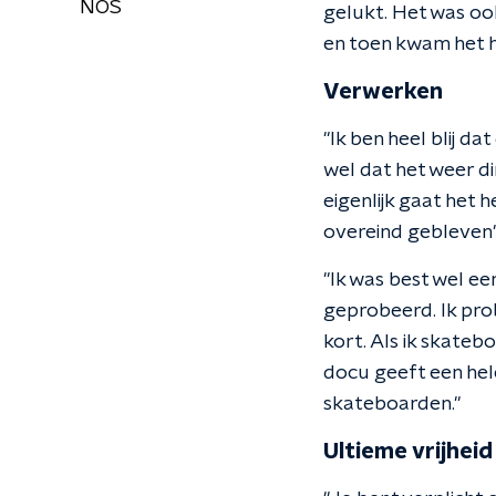
NOS
gelukt. Het was oo
en toen kwam het he
Verwerken
"Ik ben heel blij da
wel dat het weer d
eigenlijk gaat het 
overeind gebleven"
"Ik was best wel ee
geprobeerd. Ik prob
kort. Als ik skateb
docu geeft een hele
skateboarden."
Ultieme vrijheid