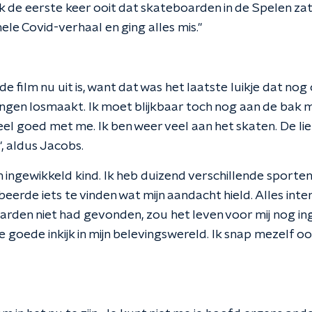
k de eerste keer ooit dat skateboarden in de Spelen za
le Covid-verhaal en ging alles mis."
t de film nu uit is, want dat was het laatste luikje dat n
ingen losmaakt. Ik moet blijkbaar toch nog aan de bak
heel goed met me. Ik ben weer veel aan het skaten. De li
, aldus Jacobs.
n ingewikkeld kind. Ik heb duizend verschillende sporte
eerde iets te vinden wat mijn aandacht hield. Alles inte
oarden niet had gevonden, zou het leven voor mij nog ing
 goede inkijk in mijn belevingswereld. Ik snap mezelf o