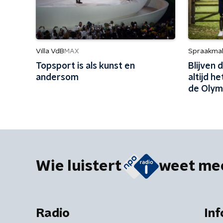
Villa VdB
Spraakma
MAX
Topsport is als kunst en
Blijven
andersom
altijd h
de Olym
Wie luistert
weet me
Radio
Inf