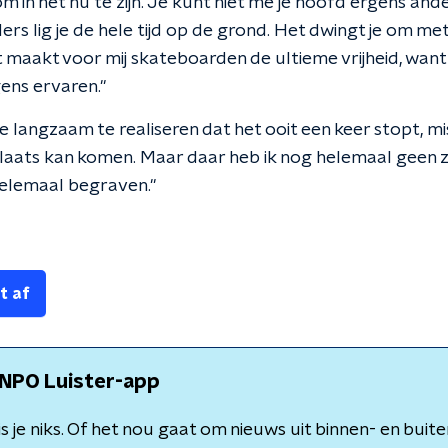
om in het nu te zijn. Je kunt niet me je hoofd ergens ande
ers lig je de hele tijd op de grond. Het dwingt je om met 
 maakt voor mij skateboarden de ultieme vrijheid, want 
ens ervaren."
e langzaam te realiseren dat het ooit een keer stopt, mis
plaats kan komen. Maar daar heb ik nog helemaal geen z
helemaal begraven."
t af
NPO Luister-app
 je niks. Of het nou gaat om nieuws uit binnen- en buite