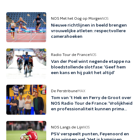
NOS Met het Oog op Morgen
NOS
Nieuwe richtlijnen in beeld brengen
vrouwelijke atleten: respectvollere
camerahoeken
Radio Tour de France
NOS
Van der Poel wint negende etappe na
bloedstollende slotfase: 'Geef hem
een kans en hij pakt het altijd'
De Perstribune
MAX
Tom van 't Hek en Ferry de Groot over
NOS Radio Tour de France: 'Vrolijkheid
en professionaliteit kunnen prima
samengaan'
NOS Langs de Lijn
NOS
PSV verspeelt punten, Feyenoord en
Ajax winnen wel: 'Het is kampioen