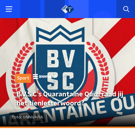
Sport
B.V.S.C's Quarantaine Quiz: raad jij
het tienletterwoord?
foto:
BNNVARA