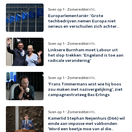
Sven op 1 - Zomereditie
WNL
Europarlementariër: 'Grote
techbedrijven nemen Europa niet
serieus en verschuilen zich achter
Trump'
Sven op 1 - Zomereditie
WNL
Linksere Burnham moet Labour uit
het slop trekken: 'Engeland is toe aan
radicale verandering'
Sven op 1 - Zomereditie
WNL
'Frans Timmermans wist wie hij boos
zou maken met nazivergelijking', ziet
campagnestrateeg Bas Erlings
Sven op 1 - Zomereditie
WNL
Kamerlid Stephan Neijenhuis (D66) wil
einde aan impasse met vakbonden:
'Word een beetje moe van al die