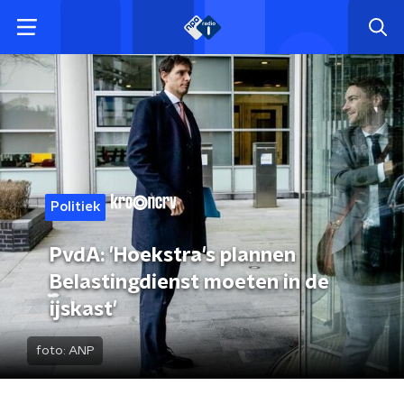
Politiek
PvdA: 'Hoekstra's plannen
Belastingdienst moeten in de
ijskast'
foto:
ANP