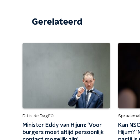
Gerelateerd
Dit is de Dag
Spraakma
EO
Minister Eddy van Hijum: 'Voor
Kan NSC 
burgers moet altijd persoonlijk
Hijum? '
contact mogelijk zijn'
partij 