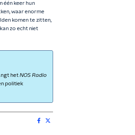
n één keer hun
ikken, waar enorme
lden komen te zitten,
kan zo echt niet
angt het
NOS Radio
n politiek