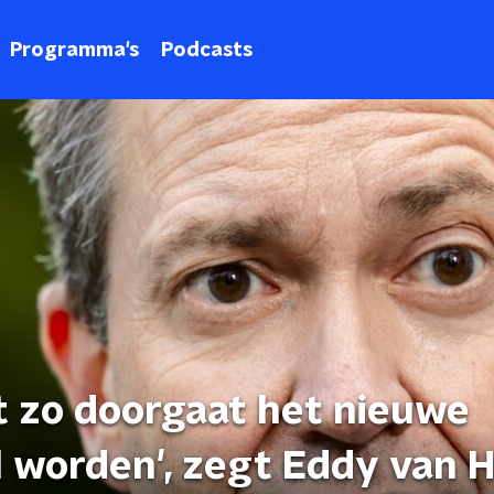
Programma's
Podcasts
t zo doorgaat het nieuwe
 worden', zegt Eddy van 