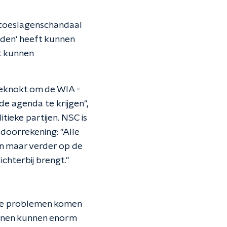
e toeslagenschandaal
anden' heeft kunnen
ft kunnen
geknokt om de WIA -
de agenda te krijgen",
itieke partijen. NSC is
doorrekening: "Alle
en maar verder op de
chterbij brengt."
n de problemen komen
ijnen kunnen enorm