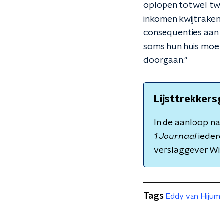
oplopen tot wel tw
inkomen kwijtraken
consequenties aan k
soms hun huis moet
doorgaan."
Lijsttrekkers
In de aanloop n
1 Journaal
ieder
verslaggever Wi
Tags
Eddy van Hijum