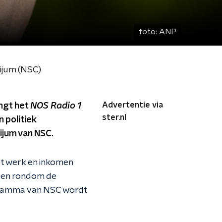
foto:
ANP
ijum (NSC)
Advertentie via
ngt het
NOS Radio 1
ster.nl
 politiek
ijum van NSC.
et werk en inkomen
ten rondom de
rogramma van NSC wordt