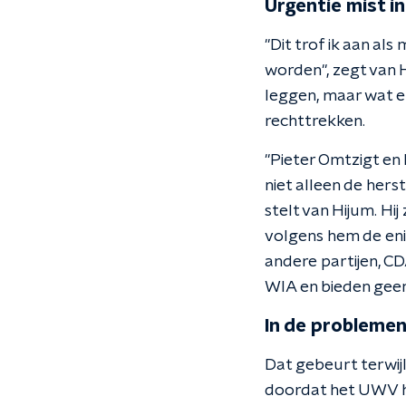
Urgentie mist i
"Dit trof ik aan al
worden", zegt van H
leggen, maar wat er
rechttrekken.
"Pieter Omtzigt en
niet alleen de her
stelt van Hijum. Hij
volgens hem de eni
andere partijen, C
WIA en bieden geen
In de probleme
Dat gebeurt terwij
doordat het UWV h