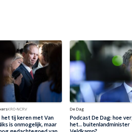
kers
De Dag
KRO-NCRV
het tij keren met Van
Podcast De Dag: hoe ve
Niks is onmogelijk, maar
het... buitenlandminister
is nog gedachtegoed van
Veldkamp?