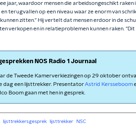
ee jaar, waardoor mensen die arbeidsongeschikt raken i
 en terugvallen op een niveau waar ze enorm van schr
unnen zitten." Hij vertelt dat mensen erdoor in de schu
en verkopen en in relatieproblemen kunnen raken. "Dit 
gesprekken NOS Radio 1 Journaal
aar de Tweede Kamerverkiezingen op 29 oktober ontv
e dag een lijsttrekker. Presentator
Astrid Kersseboom
e
lco Boom gaan met hen in gesprek.
lijsttrekkersgesprek
lijsttrekker
NSC