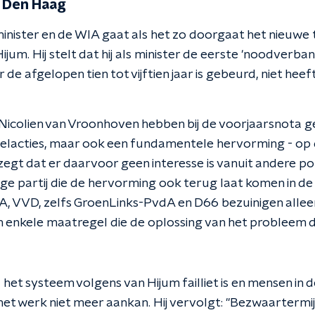
n Den Haag
s minister en de WIA gaat als het zo doorgaat het nieuw
ijum. Hij stelt dat hij als minister de eerste 'noodverb
 de afgelopen tien tot vijftien jaar is gebeurd, niet hee
 Nicolien van Vroonhoven hebben bij de voorjaarsnota 
stelacties, maar ook een fundamentele hervorming - op 
 zegt dat er daarvoor geen interesse is vanuit andere pol
ge partij die de hervorming ook terug laat komen in de 
DA, VVD, zelfs GroenLinks-PvdA en D66 bezuinigen alle
 enkele maatregel die de oplossing van het probleem di
n
l het systeem volgens van Hijum failliet is en mensen i
et werk niet meer aankan. Hij vervolgt: "Bezwaarterm