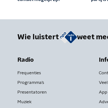
Omtzigt
Wie luistert
weet me
Radio
Inf
Frequenties
Cont
Programma's
Veel
Presentatoren
App 
Muziek
Adv