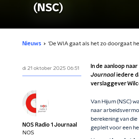
(NSC)
Nieuws
'De WIA gaat als het zo doorgaat h
In de aanloop naa
di 21 oktober 2025
06:51
Journaal
iedere da
verslaggever Wilc
Van Hijum (NSC) wa
naar arbeidsvermo
berekening van die
NOS Radio 1 Journaal
gepleit voor een he
NOS