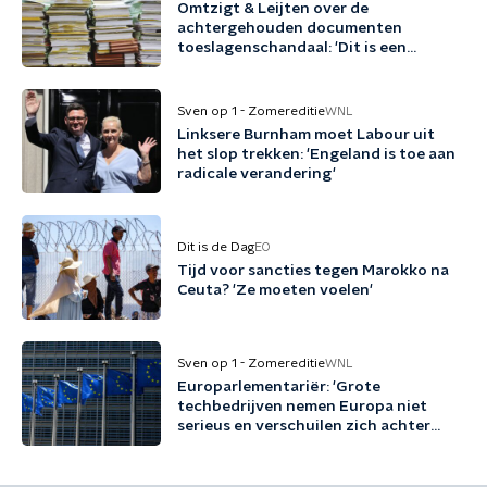
Omtzigt & Leijten over de
achtergehouden documenten
toeslagenschandaal: 'Dit is een
misdrijf'
Sven op 1 - Zomereditie
WNL
Linksere Burnham moet Labour uit
het slop trekken: 'Engeland is toe aan
radicale verandering'
Dit is de Dag
EO
Tijd voor sancties tegen Marokko na
Ceuta? 'Ze moeten voelen'
Sven op 1 - Zomereditie
WNL
Europarlementariër: 'Grote
techbedrijven nemen Europa niet
serieus en verschuilen zich achter
Trump'