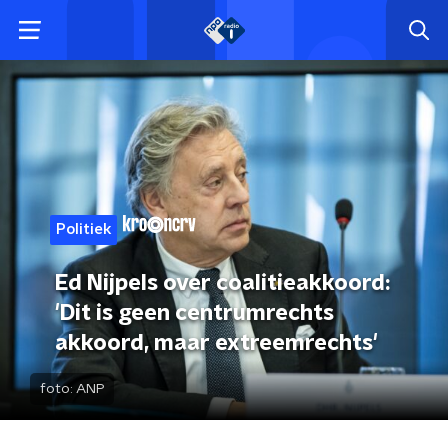
Politiek
Ed Nijpels over coalitieakkoord:
'Dit is geen centrumrechts
akkoord, maar extreemrechts'
foto:
ANP