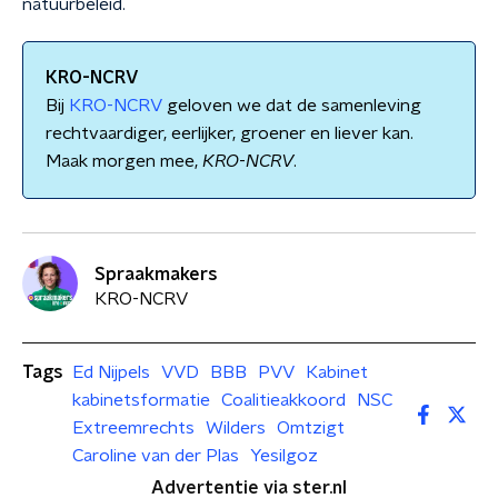
natuurbeleid.
KRO-NCRV
Bij
KRO-NCRV
geloven we dat de samenleving
rechtvaardiger, eerlijker, groener en liever kan.
Maak morgen mee,
KRO
-
NCRV
.
Spraakmakers
KRO-NCRV
Tags
Ed Nijpels
VVD
BBB
PVV
Kabinet
kabinetsformatie
Coalitieakkoord
NSC
Extreemrechts
Wilders
Omtzigt
Caroline van der Plas
Yesilgoz
Advertentie via ster.nl