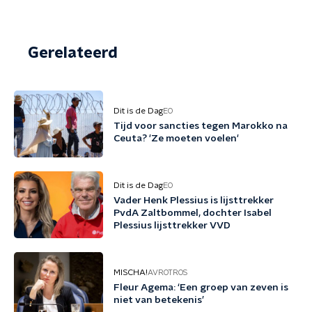
Gerelateerd
Dit is de Dag
EO
Tijd voor sancties tegen Marokko na
Ceuta? 'Ze moeten voelen'
Dit is de Dag
EO
Vader Henk Plessius is lijsttrekker
PvdA Zaltbommel, dochter Isabel
Plessius lijsttrekker VVD
MISCHA!
AVROTROS
Fleur Agema: ‘Een groep van zeven is
niet van betekenis’