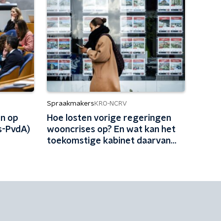
Spraakmakers
KRO-NCRV
en op
Hoe losten vorige regeringen
s-PvdA)
wooncrises op? En wat kan het
toekomstige kabinet daarvan
leren?