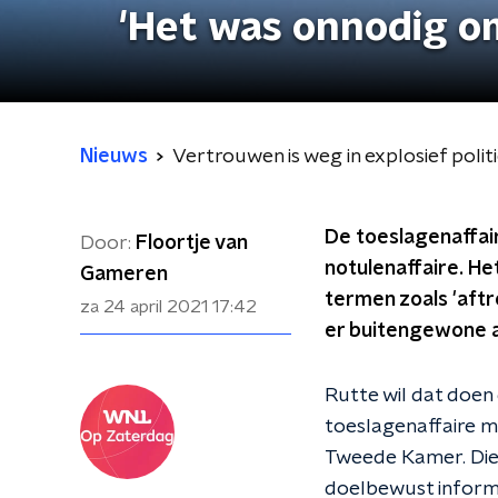
'Het was onnodig om
Nieuws
Vertrouwen is weg in explosief poli
De toeslagenaffair
Door:
Floortje van
notulenaffaire. He
Gameren
termen zoals 'aftr
za 24 april 2021
17:42
er buitengewone ac
Rutte wil dat doen
toeslagenaffaire m
Tweede Kamer. Die
doelbewust informa