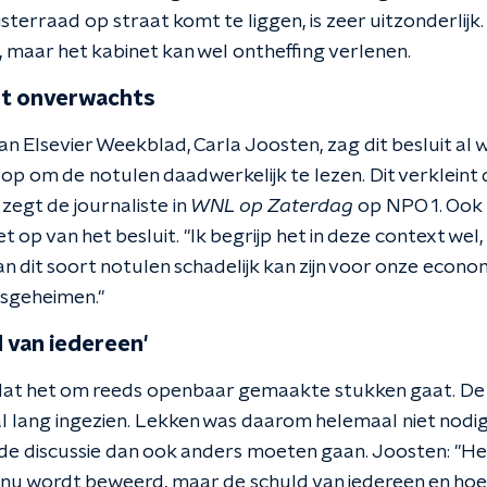
terraad op straat komt te liggen, is zeer uitzonderlijk. 
, maar het kabinet kan wel ontheffing verlenen.
et onverwachts
 van Elsevier Weekblad, Carla Joosten, zag dit besluit al
op om de notulen daadwerkelijk te lezen. Dit verkleint 
 zegt de journaliste in
WNL op Zaterdag
op NPO 1. Ook
niet op van het besluit. "Ik begrijp het in deze context wel
 dit soort notulen schadelijk kan zijn voor onze econo
sgeheimen."
d van iedereen'
, dat het om reeds openbaar gemaakte stukken gaat. D
 lang ingezien. Lekken was daarom helemaal niet nodig",
de discussie dan ook anders moeten gaan. Joosten: "Het 
 nu wordt beweerd, maar de schuld van iedereen en hoe