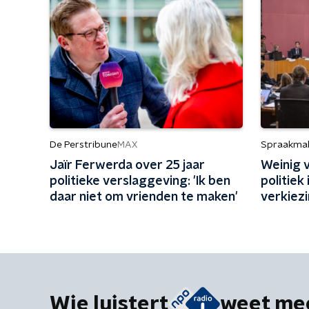
De Perstribune
Spraakma
MAX
Jaïr Ferwerda over 25 jaar
Weinig 
politieke verslaggeving: 'Ik ben
politiek
daar niet om vrienden te maken'
verkiezi
Wie luistert
weet me