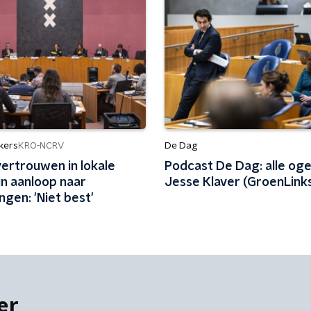
kers
De Dag
KRO-NCRV
vertrouwen in lokale
Podcast De Dag: alle og
 in aanloop naar
Jesse Klaver (GroenLink
ngen: 'Niet best'
er