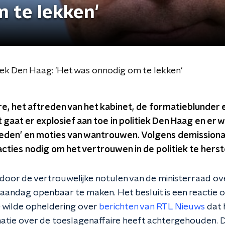
 te lekken'
tiek Den Haag: 'Het was onnodig om te lekken'
e, het aftreden van het kabinet, de formatieblunder 
t gaat er explosief aan toe in politiek Den Haag en e
eden' en moties van wantrouwen. Volgens demissionai
ties nodig om het vertrouwen in de politiek te herste
 door de vertrouwelijke notulen van de ministerraad ov
aandag openbaar te maken. Het besluit is een reactie o
 wilde opheldering over
berichten van RTL Nieuws
dat 
tie over de toeslagenaffaire heeft achtergehouden. D