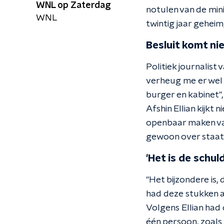
WNL op Zaterdag
notulen van de minis
WNL
twintig jaar geheim
Besluit komt ni
Politiek journalist
verheug me er wel 
burger en kabinet",
Afshin Ellian kijkt 
openbaar maken van
gewoon over staat
'Het is de schul
"Het bijzondere is
had deze stukken al
Volgens Ellian had 
één persoon, zoals