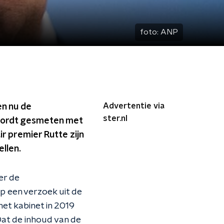
foto:
ANP
Advertentie via
en nu de
ster.nl
r wordt gesmeten met
r premier Rutte zijn
llen.
er de
p een verzoek uit de
het kabinet in 2019
at de inhoud van de