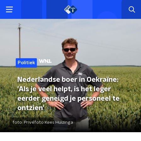
Politiek
Nederlandse boer in Oekraïne:
'Als je veel helpt, is het leger
eerder geneigd je personeel te
ontzien'
foto:
Privéfoto Kees Huizinga