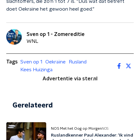
slachtoffers, die zo'n 1 tot 7 is. "Dus wat dat betreft
doet Oekraïne het gewoon heel goed."
Sven op 1 - Zomereditie
WNL
Tags
Sven op 1
Oekraïne
Rusland
Kees Huizinga
Advertentie via ster.nl
Gerelateerd
NOS Met het Oog op Morgen
NOS
Ruslandkenner Paul Alexander: 'Ik vind