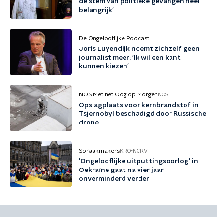
de stem van politieke gevangen heel
belangrijk'
De Ongelooflijke Podcast
Joris Luyendijk noemt zichzelf geen
journalist meer: 'Ik wil een kant
kunnen kiezen'
NOS Met het Oog op Morgen
NOS
Opslagplaats voor kernbrandstof in
Tsjernobyl beschadigd door Russische
drone
Spraakmakers
KRO-NCRV
'Ongelooflijke uitputtingsoorlog' in
Oekraïne gaat na vier jaar
onverminderd verder