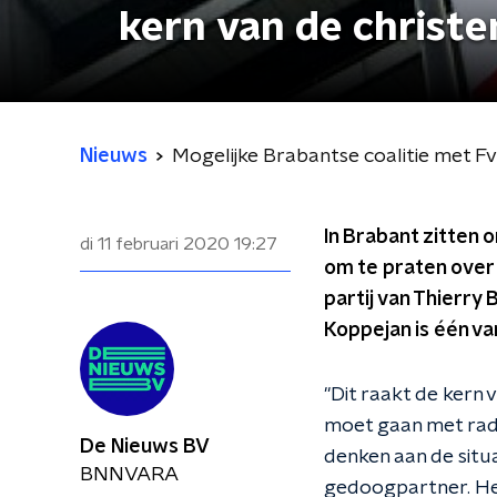
kern van de christe
Nieuws
Mogelijke Brabantse coalitie met Fv
In Brabant zitten
di 11 februari 2020
19:27
om te praten over
partij van Thierry
Koppejan is één van
"Dit raakt de kern v
moet gaan met radi
De Nieuws BV
denken aan de situa
BNNVARA
gedoogpartner. Het