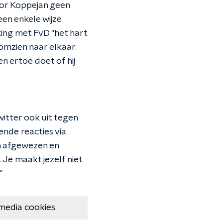
voor Koppejan geen
en enkele wijze
ng met FvD "het hart
omzien naar elkaar.
 ertoe doet of hij
itter ook uit tegen
ende reacties via
en afgewezen en
. Je maakt jezelf niet
"
media cookies.