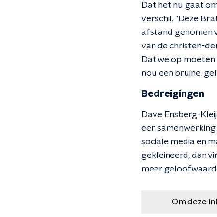
Dat het nu gaat om 
verschil. "Deze Br
afstand genomen v
van de christen-de
Dat we op moeten k
nou een bruine, gel
Bedreigingen
Dave Ensberg-Kleij
een samenwerking me
sociale media en m
gekleineerd, dan vin
meer geloofwaardig
Om deze in