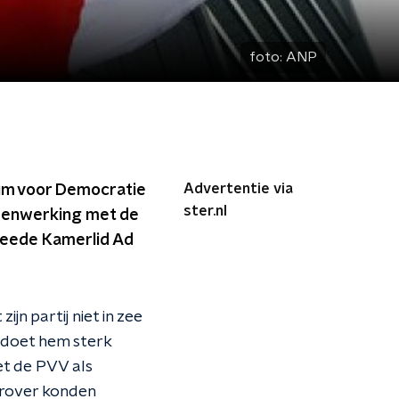
foto:
ANP
Advertentie via
rum voor Democratie
ster.nl
amenwerking met de
Tweede Kamerlid Ad
jn partij niet in zee
 doet hem sterk
et de PVV als
arover konden