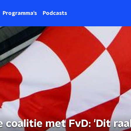
Programma's
Podcasts
 coalitie met FvD: 'Dit raa