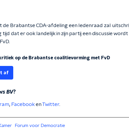
 de Brabantse CDA-afdeling een ledenraad zal uitschri
g tijd dat er ook landelijk in zijn partij een discussie wo
FvD.
kritiek op de Brabantse coalitievorming met FvD
t af
ws BV
?
gram
,
Facebook
en
Twitter
.
Kamer
Forum voor Democratie