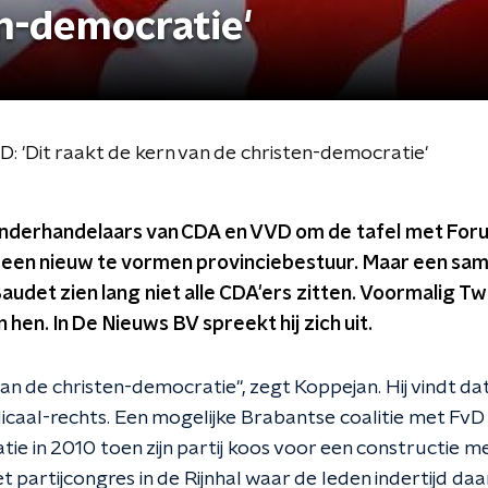
n-democratie'
D: 'Dit raakt de kern van de christen-democratie'
 onderhandelaars van CDA en VVD om de tafel met Fo
 een nieuw te vormen provinciebestuur. Maar een s
 Baudet zien lang niet alle CDA'ers zitten. Voormalig 
 hen. In De Nieuws BV spreekt hij zich uit.
an de christen-democratie", zegt Koppejan. Hij vindt dat zi
caal-rechts. Een mogelijke Brabantse coalitie met FvD
tie in 2010 toen zijn partij koos voor een constructie m
 partijcongres in de Rijnhal waar de leden indertijd da