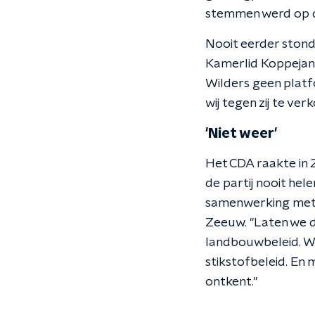
stemmen werd op de
Nooit eerder stond
Kamerlid Koppejan 
Wilders geen platf
wij tegen zij te ver
'Niet weer'
Het CDA raakte in 
de partij nooit hel
samenwerking met F
Zeeuw. "Laten we de
landbouwbeleid. Wa
stikstofbeleid. En
ontkent."