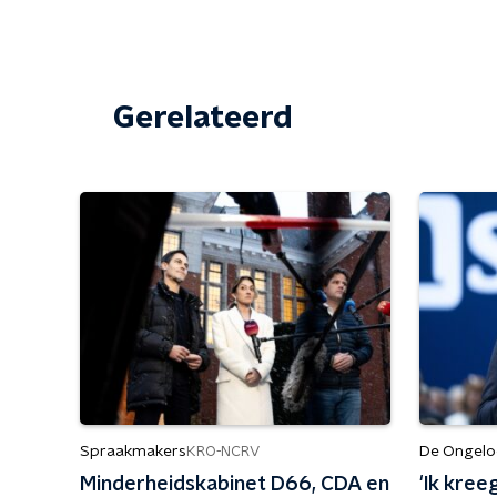
Gerelateerd
Spraakmakers
De Ongeloo
KRO-NCRV
Minderheidskabinet D66, CDA en
'Ik kree