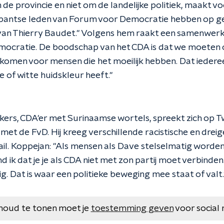
de provincie en niet om de landelijke politiek, maakt 
abantse leden van Forum voor Democratie hebben op ge
an Thierry Baudet." Volgens hem raakt een samenwerki
mocratie. De boodschap van het CDA is dat we moeten 
omen voor mensen die het moeilijk hebben. Dat iedereen
e of witte huidskleur heeft."
kers, CDA'er met Surinaamse wortels, spreekt zich op Tw
t de FvD. Hij kreeg verschillende racistische en dreig
ail. Koppejan: "Als mensen als Dave stelselmatig word
d ik dat je je als CDA niet met zon partij moet verbinden
. Dat is waar een politieke beweging mee staat of valt.
houd te tonen moet je
toestemming geven
voor social 