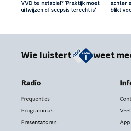
VVD te instabiel? 'Praktijk moet
achter e
uitwijzen of scepsis terecht is'
blikt vo
politiek
Wie luistert
weet me
Radio
Inf
Frequenties
Cont
Programma's
Veel
Presentatoren
App 