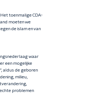
g. Het toenmalige CDA-
 land moeten we
tegen de islam en van
zingsnederlaag waar
ver een mogelijke
", aldus de geboren
dening, milieu,
atverandering,
e echte problemen