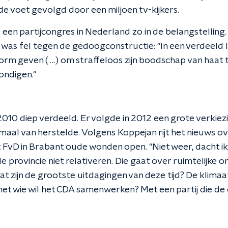
 voet gevolgd door een miljoen tv-kijkers.
 een partijcongres in Nederland zo in de belangstellin
was fel tegen de gedoogconstructie: "In een verdeeld
orm geven ( …) om straffeloos zijn boodschap van haat 
kondigen."
2010 diep verdeeld. Er volgde in 2012 een grote verkie
emaal van herstelde. Volgens Koppejan rijt het nieuws o
vD in Brabant oude wonden open. "Niet weer, dacht ik
 provincie niet relativeren. Die gaat over ruimtelijke or
t zijn de grootste uitdagingen van deze tijd? De klima
 met wie wil het CDA samenwerken? Met een partij die d