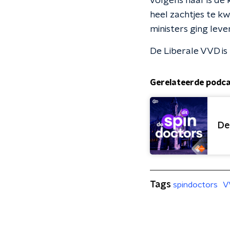
volgens haar is de 
heel zachtjes te kw
ministers ging lever
De Liberale VVD i
Gerelateerde podc
De
Tags
spindoctors
V