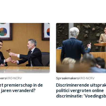
kers
Spraakmakers
KRO-NCRV
KRO-NCRV
et premierschap in de
Discriminerende uitspra
r jaren veranderd?
politici vergroten online
discriminatie: 'Voeding
gecreëerd in Den Haag'