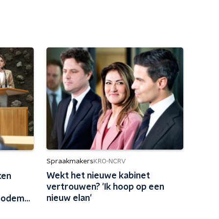
Spraakmakers
KRO-NCRV
Wekt het nieuwe kabinet
ken
vertrouwen? 'Ik hoop op een
nieuw elan'
sbodem