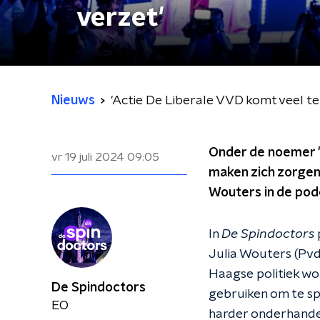
verzet'
Nieuws
'Actie De Liberale VVD komt veel te
Onder de noemer 
vr 19 juli 2024
09:05
maken zich zorgen
Wouters in de po
In
De Spindoctors
Julia Wouters (Pvd
Haagse politiek wo
De Spindoctors
gebruiken om te sp
EO
harder onderhandel