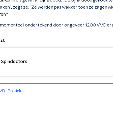
kikker in dit geval al bijna dood. "De bijna doodgekookt
aken", zegt ze. "Ze werden pas wakker toen ze zagen wi
en."
s momenteel ondertekend door ongeveer 1200 VVD’ers
ast
 Spindoctors
VD
Politiek