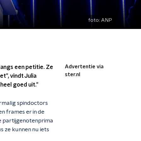
foto:
ANP
Advertentie via
ngs een petitie. Ze
ster.nl
", vindt Julia
heel goed uit."
rmalig spindoctors
n frames er in de
e partijgenotenprima
s ze kunnen nu iets