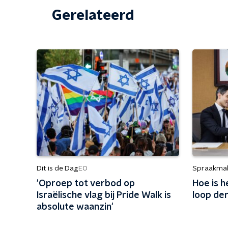
Gerelateerd
Dit is de Dag
Spraakma
EO
'Oproep tot verbod op
Hoe is h
Israëlische vlag bij Pride Walk is
loop de
absolute waanzin'