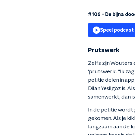
#106 - De bijna do
Speel podcast
Prutswerk
Zelfs zijn Wouters 
'prutswerk'. "Ik zag
petitie delen in a
Dilan Yesilgöz is. A
samenwerkt, dan is 
In de petitie wordt
gekomen. Als je kikk
langzaam aan de koo