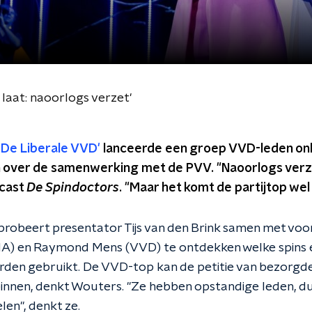
 laat: naoorlogs verzet'
'
De Liberale VVD'
lanceerde een groep VVD-leden onla
 over de samenwerking met de PVV. "Naoorlogs verzet
dcast
De Spindoctors
. "Maar het komt de partijtop wel 
probeert presentator Tijs van den Brink samen met voo
A) en Raymond Mens (VVD) te ontdekken welke spins e
rden gebruikt. De VVD-top kan de petitie van bezorgd
innen, denkt Wouters. "Ze hebben opstandige leden, du
en", denkt ze.