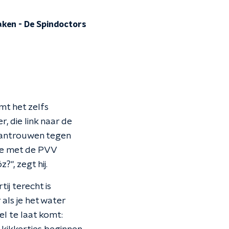
aken
-
De Spindoctors
mt het zelfs
r, die link naar de
 wantrouwen tegen
s je met de PVV
", zegt hij.
ij terecht is
 als je het water
el te laat komt: