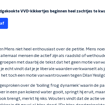
odgekookte VVD-kikkertjes beginnen heel zachtjes te kw
 af
en Mens niet heel enthousiast over de petitie. Mens noe
 allemaal mensen die actief zijn als raadslid of wethoude
ppgroepen met daarbij de tekst dat het geen motie van
ls je echt vindt dat je je liberale waarden verkwanselt al
het toch een motie van wantrouwen tegen Dilan Yesilgöz?
 gesproken over de 'boiling frog dynamiek' waarin de part
er in een pan kokend water gooit, springt hij eruit, maar
k brengt, merkt hij niks. Wouters vindt dat de actie ve