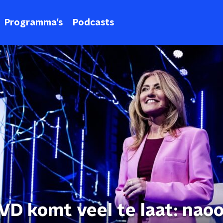
Programma's
Podcasts
VVD komt veel te laat: nao