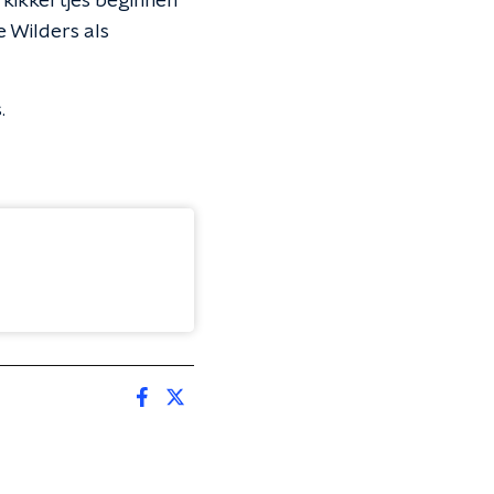
e kikkertjes beginnen
e Wilders als
.