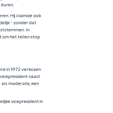
 duren.
eren. Hij claimde ook
elijk - zonder dat
oststemmen. In
 om het tellen stop
werd in 1972 verkozen
 vicepresident naast
d als moderate, een
ijke vicepresident in