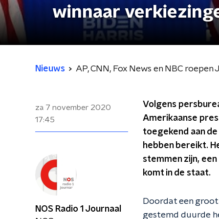
winnaar verkiezing
Nieuws
AP, CNN, Fox News en NBC roepen Jo
Volgens persburea
za 7 november 2020
Amerikaanse presi
17:45
toegekend aan de
hebben bereikt. He
stemmen zijn, een 
komt in de staat.
Doordat een groot
NOS Radio 1 Journaal
gestemd duurde het 