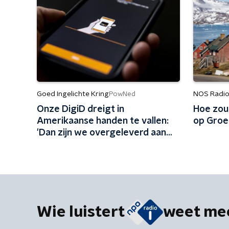
Goed Ingelichte Kring
NOS Radio
PowNed
Onze DigiD dreigt in
Hoe zou 
Amerikaanse handen te vallen:
op Groe
'Dan zijn we overgeleverd aan
Trump'
Wie luistert
weet me