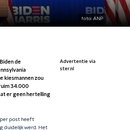
foto:
ANP
Advertentie via
Biden de
ster.nl
nnsylvania
de kiesmannen zou
 ruim 34.000
at er geen hertelling
per post heeft
 duidelijk werd. Het