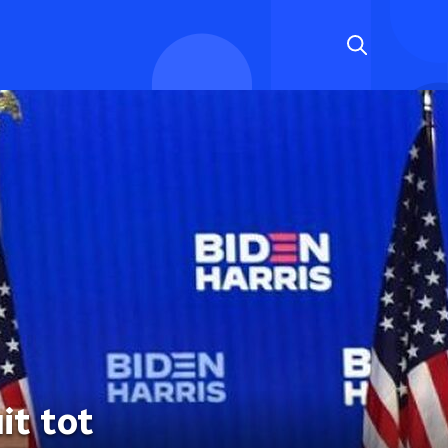
it tot