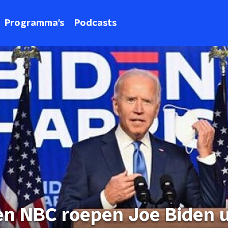
Programma's
Podcasts
en NBC roepen Joe Biden u