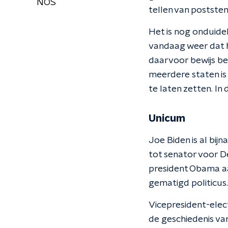
NOS
tellen van postste
Het is nog onduidel
vandaag weer dat h
daarvoor bewijs b
meerdere staten i
te laten zetten. In
Unicum
Joe Biden is al bij
tot senator voor De
president Obama aa
gematigd politicus.
Vicepresident-elect
de geschiedenis va