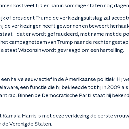
mmen kost veel tijd en kan in sommige staten nog dagen
ijk of president Trump de verkiezingsuitslag zal accept
ij de verkiezingen heeft gewonnen en beweert herhaald
estaat - dat er wordt gefraudeerd, met name met de p
s het campagneteam van Trump naar de rechter gestapt
 de staat Wisconsin wordt gevraagd om een hertelling.
na een halve eeuw actief in de Amerikaanse politiek. Hij 
laware, een functie die hij bekleedde tot hij in 2009 als
ntrad. Binnen de Democratische Partij staat hij beken
 Kamala Harris is met deze verkiezing de eerste vrouwel
n de Verenigde Staten.