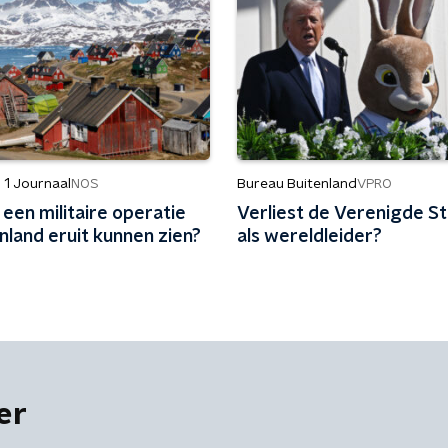
 1 Journaal
Bureau Buitenland
NOS
VPRO
een militaire operatie
Verliest de Verenigde St
nland eruit kunnen zien?
als wereldleider?
er