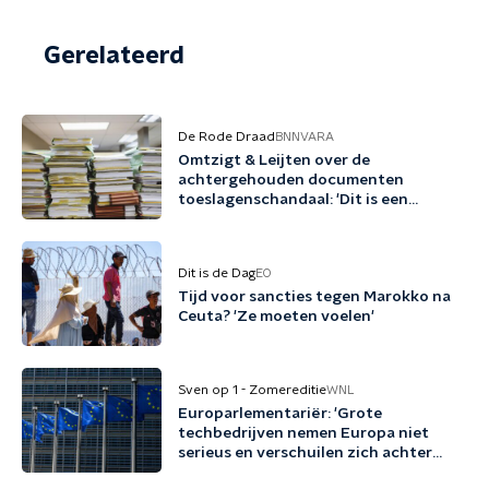
Gerelateerd
De Rode Draad
BNNVARA
Omtzigt & Leijten over de
achtergehouden documenten
toeslagenschandaal: 'Dit is een
misdrijf'
Dit is de Dag
EO
Tijd voor sancties tegen Marokko na
Ceuta? 'Ze moeten voelen'
Sven op 1 - Zomereditie
WNL
Europarlementariër: 'Grote
techbedrijven nemen Europa niet
serieus en verschuilen zich achter
Trump'