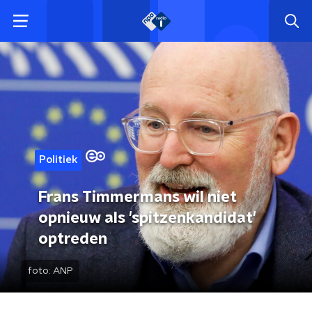
Politiek
Frans Timmermans wil niet
opnieuw als 'spitzenkandidat'
optreden
foto:
ANP