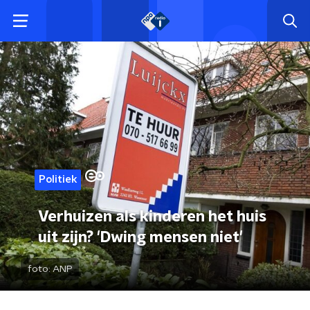
Politiek
Verhuizen als kinderen het huis
uit zijn? 'Dwing mensen niet'
foto:
ANP