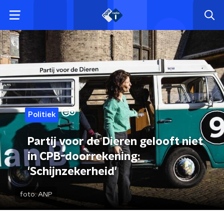
Politiek
Partij voor de Dieren gelooft niet
in CPB-doorrekening:
'Schijnzekerheid'
foto:
ANP