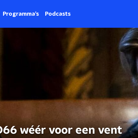
Programma's
Podcasts
 D66 wéér voor een vent