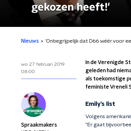
gekozen heeft!'
Nieuws
'Onbegrijpelijk dat D66 wéér voor ee
In de Verenigde St
wo 27 februari 2019
geleden had niema
08:00
als toekomstige pr
feministe Vreneli 
Emily's list
Volgens amerikanis
''Er gaat bijvoorbee
Spraakmakers