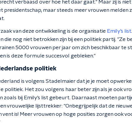
echt verbaasd over hoe het daar gaat.'' Maar zij is niet 
et presidentschap, maar steeds meer vrouwen melden zi
t.
rzaak van deze ontwikkeling is de organisatie
Emily’s list
die nog niet betrokken zijn bij een politiek partij. ''Ze 
ainen 5000 vrouwen per jaar om zich beschikbaar te stel
n is deze formule succesvol gebleken.''
ederlandse politiek
derland is volgens Stadelmaier dat je je moet opwerken 
 de politiek. Het zou volgens haar beter zijn als je ook v
n zoals bij Emily's list gebeurt. Daarnaast moeten parti
en vrouwelijke lijsttrekker: ''Onbegrijpelijk dat de nieuw
 vent is! Meer vrouwen op hoge posities zorgen ook v
'