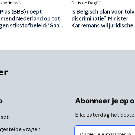
 Kantine
Dit is de Dag
WNL
EO
Plas (BBB) roept
Is Belgisch plan voor tol
mend Nederland op tot
discriminatie? Minister
gen stikstofbeleid: 'Gaat
Karremans wil juridische
n aan'
er
o
Abonneer je op o
Elke zaterdag het beste
act
gestelde vragen