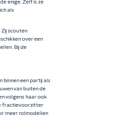
de enige. Zelf is ze
ch als
. Zij scouten
beschikken over een
len. Bij de
binnen een partij als
rouwen van buiten de
jen volgens haar ook
e fractievoorzitter
oor meer rolmodellen