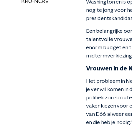
KRO-NCRV
Washington en is opr
nog te jong voor h
presidentskandidaa
Een belangrijke oo
talentvolle vrouwen 
enorm budget en tr
midtermverkiezinge
Vrouwen in de N
Het probleem in Ne
je ver wil komen in
politiek zou scoute
vaker kiezen voor e
van D66 alweer een
en die heb je nodig.'