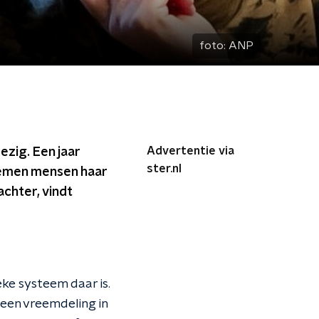
foto:
ANP
Advertentie via
ezig. Een jaar
ster.nl
oemen mensen haar
chter, vindt
ke systeem daar is.
s een vreemdeling in