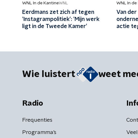
WNL In de Kantine
WNL In de
WNL
Eerdmans zet zich af tegen
Van der 
'Instagrampolitiek': 'Mijn werk
onderne
ligt in de Tweede Kamer'
actie te
iederee
Wie luistert
weet me
Radio
Inf
Frequenties
Cont
Programma's
Veel