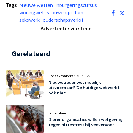
Tags
Nieuwe wetten
inburgeringscursus
woningwet
vrouwenquotum
sekswerk
ouderschapsverlof
Advertentie via ster.nl
Gerelateerd
Spraakmakers
KRO-NCRV
Nieuwe zedenwet moeilijk
uitvoerbaar? 'De huidige wet werkt
óók niet'
Binnenland
Dierenorganisaties willen wetgeving
tegen hittestress bij veevervoer