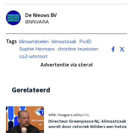
De Nieuws BV
BNNVARA
Tags
klimaatdoelen
klimaatzaak
PvdD
Sophie Hermans
christine teunissen
co2-uitstoot
Advertentie via ster.nl
Gerelateerd
WNL Haagse Lobby
WNL
Directeur Greenpeace NL: klimaatzaak
wordt door retoriek Wilders een hetze