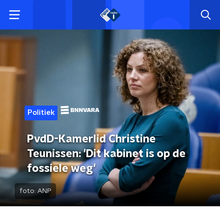
Politiek
PvdD-Kamerlid Christine
Teunissen: 'Dit kabinet is op de
fossiele weg'
foto:
ANP