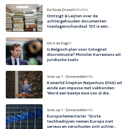
De Rode Draad
BNNVARA
Omtzigt & Leijten over de
achtergehouden documenten
toeslagenschandaal: 'Dit is een
misdrijf'
Dit is de Dag
EO
Is Belgisch plan voor tolvignet
discriminatie? Minister Karremans wil
juridische toets
Sven op 1 - Zomereditie
WNL
Kamerlid Stephan Neijenhuis (D66) wil
einde aan impasse met vakbonden:
'Word een beetje moe van al die
woordspelletjes'
Sven op 1 - Zomereditie
WNL
Europarlementariër: 'Grote
techbedrijven nemen Europa niet
serieus en verschuilen zich achter