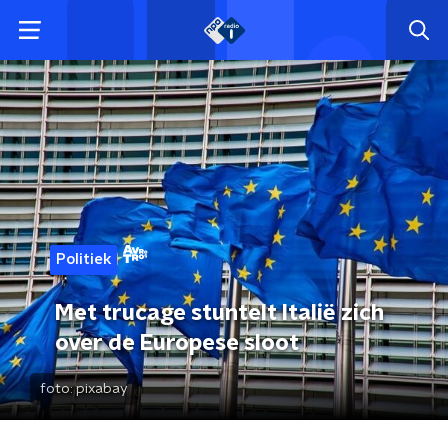
Politiek
Met trucage stuntelt Italië zich
over de Europese sloot
foto:
pixabay