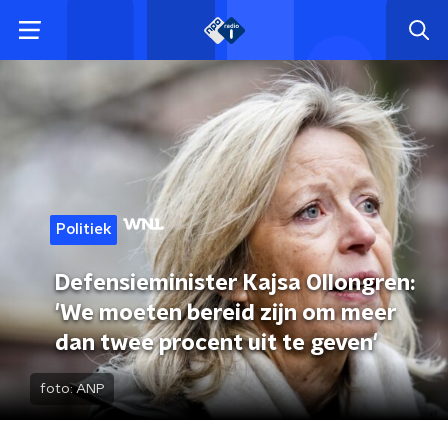
Politiek
Defensieminister Kajsa Ollongren:
'We moeten bereid zijn om meer
dan twee procent uit te geven'
foto:
ANP