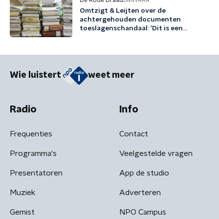
De Rode Draad
BNNVARA
Omtzigt & Leijten over de
achtergehouden documenten
toeslagenschandaal: 'Dit is een
misdrijf'
Wie luistert
weet meer
Radio
Info
Frequenties
Contact
Programma's
Veelgestelde vragen
Presentatoren
App de studio
Muziek
Adverteren
Gemist
NPO Campus