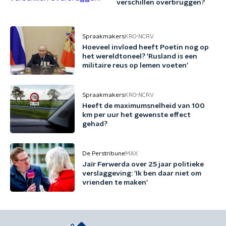
verschillen overbruggen?
Spraakmakers
KRO-NCRV
Hoeveel invloed heeft Poetin nog op
het wereldtoneel? 'Rusland is een
militaire reus op lemen voeten'
Spraakmakers
KRO-NCRV
Heeft de maximumsnelheid van 100
km per uur het gewenste effect
gehad?
De Perstribune
MAX
Jaïr Ferwerda over 25 jaar politieke
verslaggeving: 'Ik ben daar niet om
vrienden te maken'