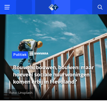
Politiek
Bouwen, bouwen, bouwen: maar
hoeveel sociale huurwoningen
komen erbij in Flevoland?
foto:
Unsplash