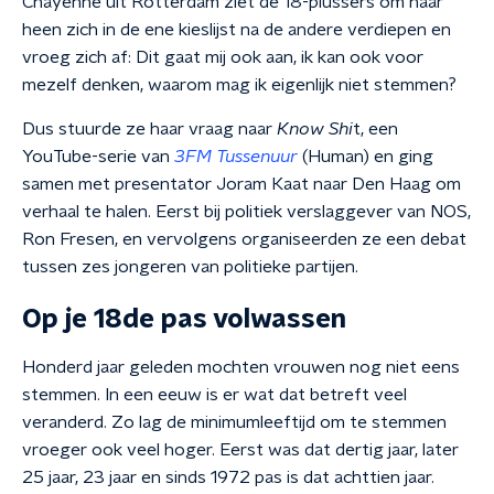
Chayenne uit Rotterdam ziet de 18-plussers om haar
heen zich in de ene kieslijst na de andere verdiepen en
vroeg zich af: Dit gaat mij ook aan, ik kan ook voor
mezelf denken, waarom mag ik eigenlijk niet stemmen?
Dus stuurde ze haar vraag naar
Know Shi
t, een
YouTube-serie van
3FM Tussenuur
(Human) en ging
samen met presentator Joram Kaat naar Den Haag om
verhaal te halen. Eerst bij politiek verslaggever van NOS,
Ron Fresen, en vervolgens organiseerden ze een debat
tussen zes jongeren van politieke partijen.
Op je 18de pas volwassen
Honderd jaar geleden mochten vrouwen nog niet eens
stemmen. In een eeuw is er wat dat betreft veel
veranderd. Zo lag de minimumleeftijd om te stemmen
vroeger ook veel hoger. Eerst was dat dertig jaar, later
25 jaar, 23 jaar en sinds 1972 pas is dat achttien jaar.