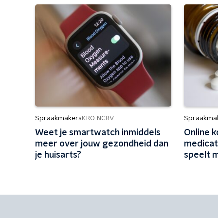
Spraakmakers
Spraakma
KRO-NCRV
Weet je smartwatch inmiddels
Online 
meer over jouw gezondheid dan
medicati
je huisarts?
speelt 