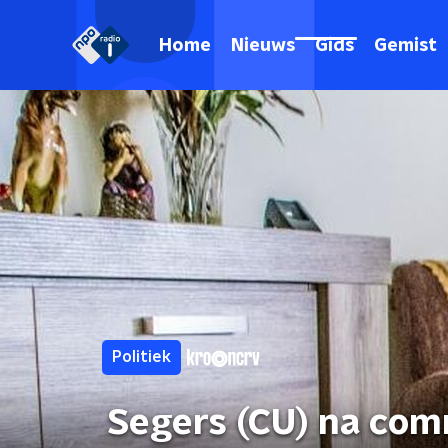
Home
Nieuws
Gids
Gemist
Politiek
Segers (CU) na com