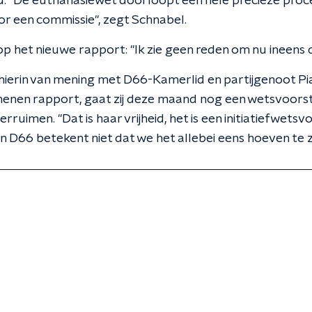
. "De euthanasiewet doorloopt een hele precieze proce
r een commissie", zegt Schnabel.
 op het nieuwe rapport: "Ik zie geen reden om nu ineens 
 hierin van mening met D66-Kamerlid en partijgenoot Pi
enen rapport, gaat zij deze maand nog een wetsvoorst
ruimen. "Dat is haar vrijheid, het is een initiatiefwetsvo
van D66 betekent niet dat we het allebei eens hoeven te z