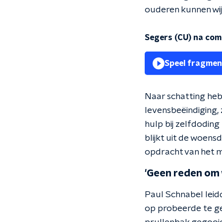
ouderen kunnen wij
Segers (CU) na com
Speel fragmen
Naar schatting heb
levensbeëindiging, 
hulp bij zelfdoding
blijkt uit de woen
opdracht van het m
'Geen reden om 
Paul Schnabel lei
op probeerde te gev