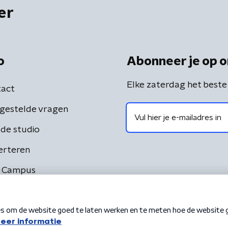
er
o
Abonneer je op o
Elke zaterdag het beste
act
gestelde vragen
de studio
erteren
 Campus