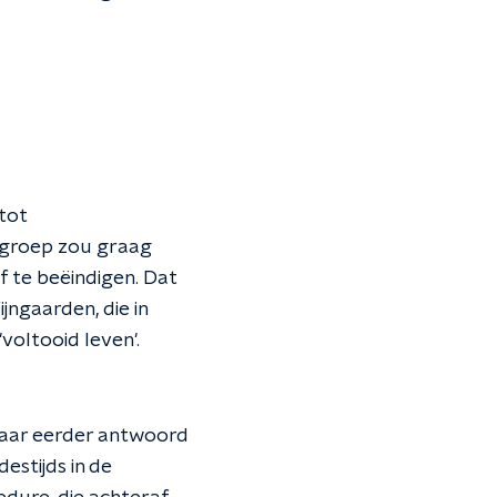
tot
ze groep zou graag
f te beëindigen. Dat
jngaarden, die in
voltooid leven'.
daar eerder antwoord
estijds in de