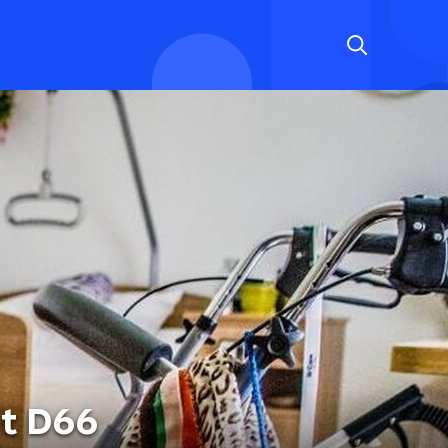
et D66