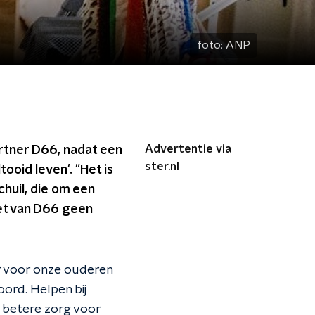
foto:
ANP
Advertentie via
artner D66, nadat een
ster.nl
oid leven'. "Het is
huil, die om een
wet van D66 geen
r voor onze ouderen
ord. Helpen bij
r betere zorg voor