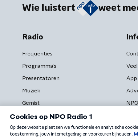
Wie luistert
weet me
Radio
Inf
Frequenties
Cont
Programma's
Veel
Presentatoren
App 
Muziek
Adv
Gemist
NPO
Algemene voorwaarden
Privacybeleid