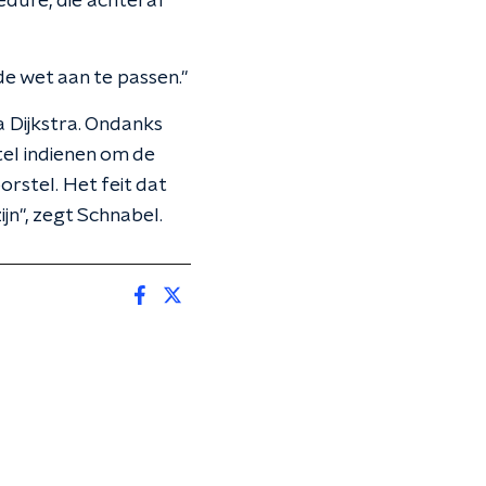
dure, die achteraf
de wet aan te passen."
a Dijkstra. Ondanks
el indienen om de
orstel. Het feit dat
ijn", zegt Schnabel.