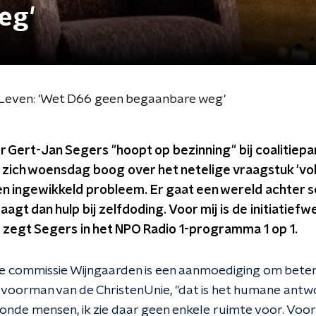
eg'
 Leven: 'Wet D66 geen begaanbare weg'
r Gert-Jan Segers "hoopt op bezinning" bij coalitiep
ich woensdag boog over het netelige vraagstuk 'volto
n ingewikkeld probleem. Er gaat een wereld achter sc
agt dan hulp bij zelfdoding. Voor mij is de initiatief
zegt Segers in het NPO Radio 1-programma 1 op 1.
de commissie Wijngaarden is een aanmoediging om bete
e voorman van de ChristenUnie, "dat is het humane antwo
onde mensen, ik zie daar geen enkele ruimte voor. Voo