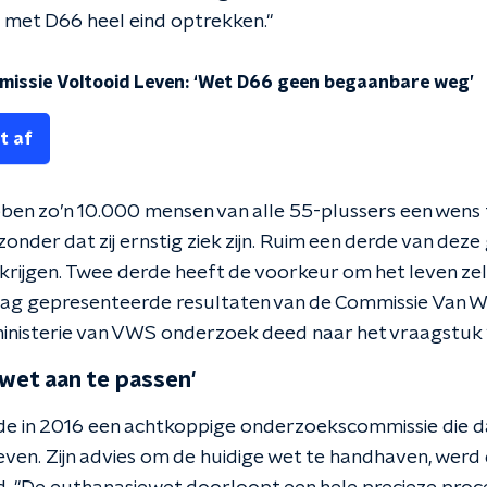
 met D66 heel eind optrekken."
missie Voltooid Leven: ‘Wet D66 geen begaanbare weg’
t af
ben zo’n 10.000 mensen van alle 55-plussers een wens 
zonder dat zij ernstig ziek zijn. Ruim een derde van de
 krijgen. Twee derde heeft de voorkeur om het leven zel
sdag gepresenteerde resultaten van de Commissie Van Wi
inisterie van VWS onderzoek deed naar het vraagstuk '
wet aan te passen'
dde in 2016 een achtkoppige onderzoekscommissie die 
en. Zijn advies om de huidige wet te handhaven, werd d