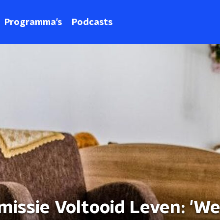
Programma's
Podcasts
missie Voltooid Leven: 'W