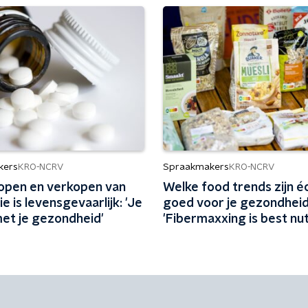
kers
Spraakmakers
KRO-NCRV
KRO-NCRV
kopen en verkopen van
Welke food trends zijn é
e is levensgevaarlijk: 'Je
goed voor je gezondhei
met je gezondheid'
'Fibermaxxing is best nut