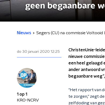
geen begaanbare w
Nieuws
Segers (CU) na commissie Voltooid
ChristenUnie-leide
do 30 januari 2020
12:25
nieuwe commissie z
een heel gelaagd e
ander antwoord vra
begaanbare weg", 
"Het rapport van 
1 op 1
te zorgen," zegt d
KRO-NCRV
zelfdoding van gez