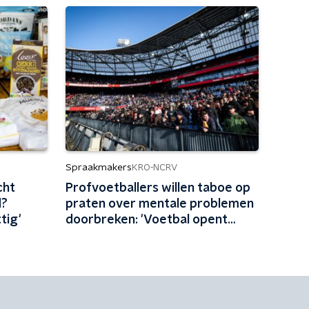
Spraakmakers
KRO-NCRV
cht
Profvoetballers willen taboe op
d?
praten over mentale problemen
tig'
doorbreken: 'Voetbal opent
gesprekken'