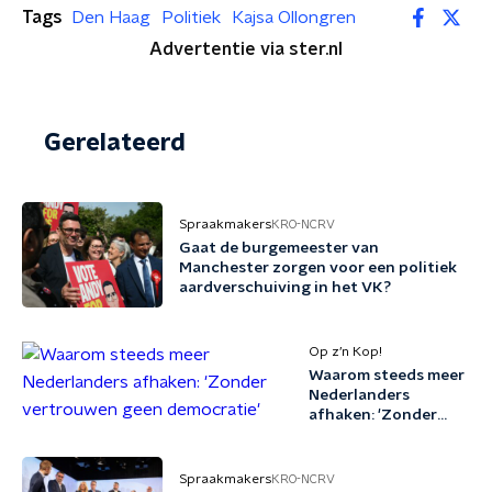
Tags
Den Haag
Politiek
Kajsa Ollongren
Advertentie via ster.nl
Gerelateerd
Spraakmakers
KRO-NCRV
Gaat de burgemeester van
Manchester zorgen voor een politiek
aardverschuiving in het VK?
Op z’n Kop!
Waarom steeds meer
Nederlanders
afhaken: 'Zonder
vertrouwen geen
democratie'
Spraakmakers
KRO-NCRV