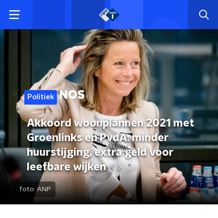
Politiek
Akkoord woonplannen 2021 met
Groenlinks en PvdA: minder
huurstijging, extra geld voor
leefbare wijken
foto:
ANP