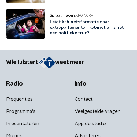
Spraakmakers
KRO-NCRV
Leidt kabinetsformatie naar
extraparlementair kabinet of is het
een politieke truc?
Wie luistert
weet meer
Radio
Info
Frequenties
Contact
Programma's
Veelgestelde vragen
Presentatoren
App de studio
Muziek
Adverteren