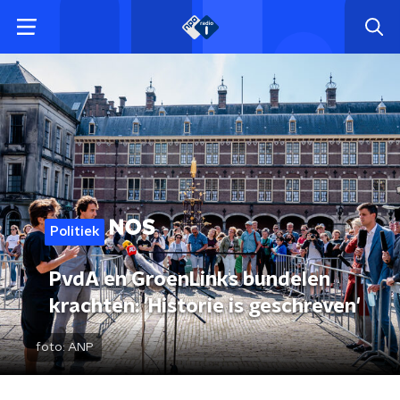
Politiek
PvdA en GroenLinks bundelen
krachten: 'Historie is geschreven'
foto:
ANP