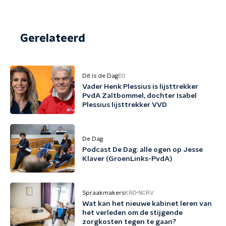
Gerelateerd
Dit is de Dag
EO
Vader Henk Plessius is lijsttrekker
PvdA Zaltbommel, dochter Isabel
Plessius lijsttrekker VVD
De Dag
Podcast De Dag: alle ogen op Jesse
Klaver (GroenLinks-PvdA)
Spraakmakers
KRO-NCRV
Wat kan het nieuwe kabinet leren van
het verleden om de stijgende
zorgkosten tegen te gaan?