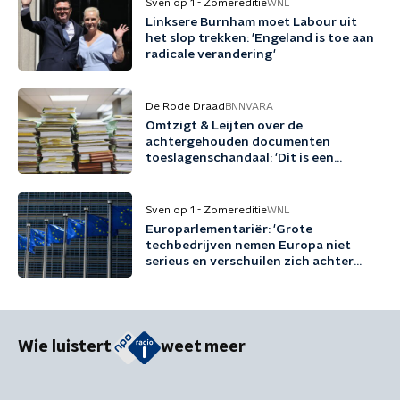
Sven op 1 - Zomereditie
WNL
Linksere Burnham moet Labour uit
het slop trekken: 'Engeland is toe aan
radicale verandering'
De Rode Draad
BNNVARA
Omtzigt & Leijten over de
achtergehouden documenten
toeslagenschandaal: 'Dit is een
misdrijf'
Sven op 1 - Zomereditie
WNL
Europarlementariër: 'Grote
techbedrijven nemen Europa niet
serieus en verschuilen zich achter
Trump'
Wie luistert
weet meer