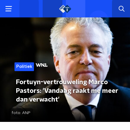
Politiek
Fortuyn-vertrouweling Marco
Pastors: 'Vandaag raakt me meer
dan verwacht'
foto:
ANP