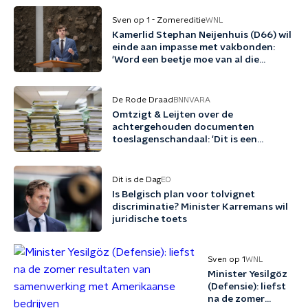
Sven op 1 - Zomereditie
WNL
Kamerlid Stephan Neijenhuis (D66) wil
einde aan impasse met vakbonden:
'Word een beetje moe van al die
woordspelletjes'
De Rode Draad
BNNVARA
Omtzigt & Leijten over de
achtergehouden documenten
toeslagenschandaal: 'Dit is een
misdrijf'
Dit is de Dag
EO
Is Belgisch plan voor tolvignet
discriminatie? Minister Karremans wil
juridische toets
Sven op 1
WNL
Minister Yesilgöz
(Defensie): liefst
na de zomer