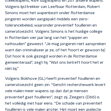
steekwapens, 484 slagwapens en 267 andere wapens.
Volgens lijsttrekker van Leefbaar Rotterdam, Robert
Simons moet het wapenbezit onder Rotterdamse
jongeren worden aangepakt middels een zero-
tolerancebeleid, waaronder preventief fouilleren en
cameratoezicht. Volgens Simons is het huidige college
in Rotterdam vier jaar lang van het “pappen en
nathouden” geweest. “Je mag jongeren niet aanspreken
want dan criminaliseer je ze, of het ‘hoort er gewoon bij’.
Dat hoor ik ook gezegd worden in de Rotterdamse
gemeenteraad”, zegt hij. “Wat ons betreft hoort het er
níét bij.”
Volgens Bokhove (GL) heeft preventief fouilleren en
cameratoezicht geen zin. “Gericht recherchewerk levert
vele malen meer wapens op dan dat je mensen
preventief gaat fouilleren”, zegt zij. Zeegers (D66) is
het volledig met haar eens. “De schade van preventief
fouilleren is vele malen groter. Het moet een aselecte