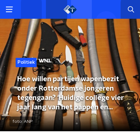
Politiek
Hoe willen partijen wapenbezit
onder Rotterdamse jongeren
tegengaan? ‘Huidige college vier
jaar lang van het pappen en
nathouden’
foto:
ANP