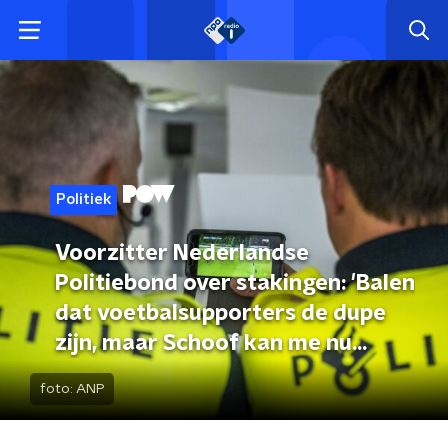
Politiek
Voorzitter Nederlandse
Politiebond over stakingen: 'Balen
dat voetbalsupporters de dupe
zijn, maar Schoof kan me nu
bellen'
foto:
ANP