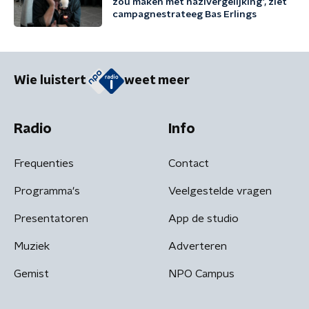
zou maken met nazivergelijking', ziet
campagnestrateeg Bas Erlings
Wie luistert
weet meer
Radio
Info
Frequenties
Contact
Programma's
Veelgestelde vragen
Presentatoren
App de studio
Muziek
Adverteren
Gemist
NPO Campus