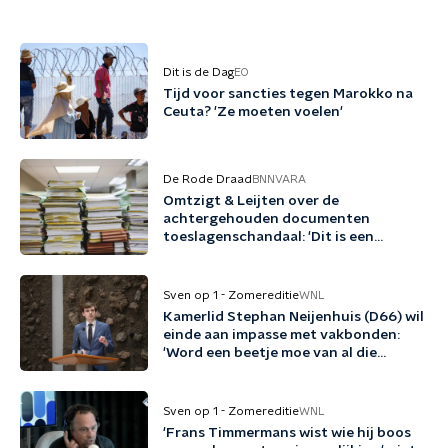
Dit is de Dag
EO
Tijd voor sancties tegen Marokko na
Ceuta? 'Ze moeten voelen'
De Rode Draad
BNNVARA
Omtzigt & Leijten over de
achtergehouden documenten
toeslagenschandaal: 'Dit is een
misdrijf'
Sven op 1 - Zomereditie
WNL
Kamerlid Stephan Neijenhuis (D66) wil
einde aan impasse met vakbonden:
'Word een beetje moe van al die
woordspelletjes'
Sven op 1 - Zomereditie
WNL
'Frans Timmermans wist wie hij boos