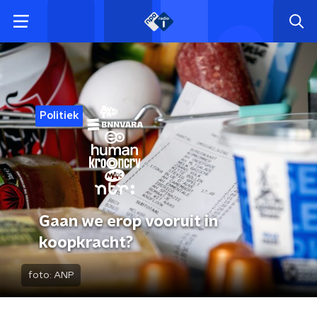
Politiek
Gaan we erop vooruit in
koopkracht?
foto:
ANP