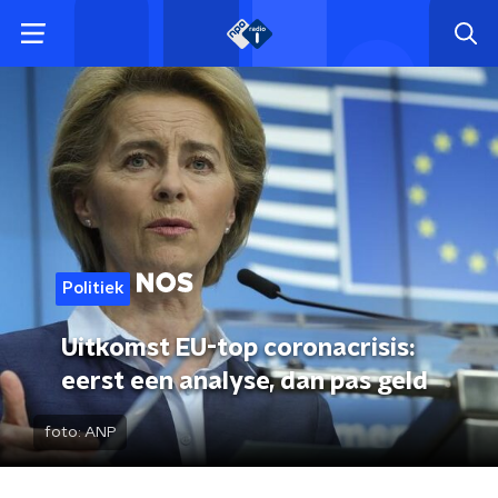
Politiek
Uitkomst EU-top coronacrisis:
eerst een analyse, dan pas geld
foto:
ANP