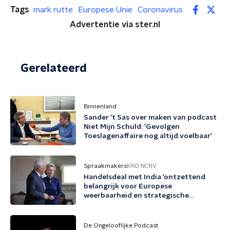
Tags
mark rutte
Europese Unie
Coronavirus
Advertentie via ster.nl
Gerelateerd
Binnenland
Sander 't Sas over maken van podcast
Niet Mijn Schuld: 'Gevolgen
Toeslagenaffaire nog altijd voelbaar'
Spraakmakers
KRO-NCRV
Handelsdeal met India 'ontzettend
belangrijk voor Europese
weerbaarheid en strategische
autonomie'
De Ongelooflijke Podcast