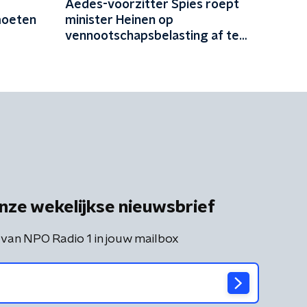
Aedes-voorzitter Spies roept
moeten
minister Heinen op
vennootschapsbelasting af te
schaffen: 'Anders breekt het
kabinet een belofte'
nze wekelijkse nieuwsbrief
 van NPO Radio 1 in jouw mailbox