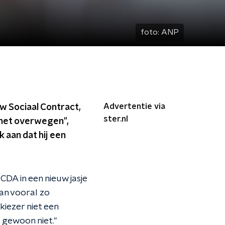
foto:
ANP
Advertentie via
uw Sociaal Contract,
ster.nl
n het overwegen",
 aan dat hij een
 CDA in een nieuw jasje
an vooral zo
 kiezer niet een
t gewoon niet."