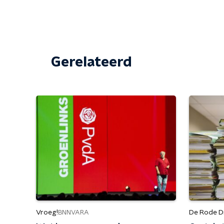
Gerelateerd
Vroeg!
De Rode D
BNNVARA