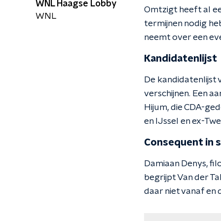
WNL Haagse Lobby
Omtzigt heeft al e
WNL
termijnen nodig heb
neemt over een ev
Kandidatenlijst
De kandidatenlijst
verschijnen. Een a
Hijum, die CDA-gede
en IJssel en ex-Tw
Consequent in 
Damiaan Denys, fil
begrijpt Van der Tak
daar niet vanaf en