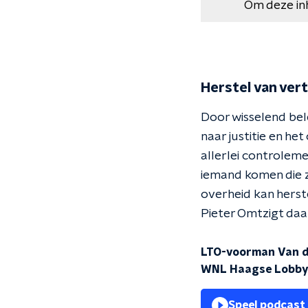
Om deze in
Herstel van ve
Door wisselend bele
naar justitie en he
allerlei controlem
iemand komen die z
overheid kan herst
Pieter Omtzigt daa
LTO-voorman Van de
WNL Haagse Lobb
Speel podcast