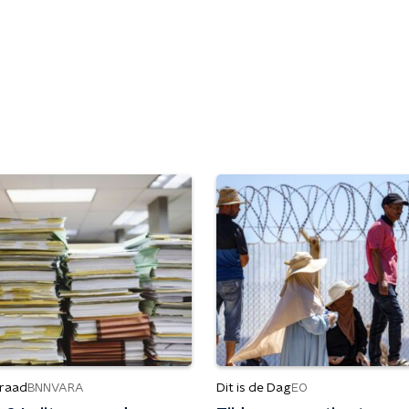
raad
Dit is de Dag
BNNVARA
EO