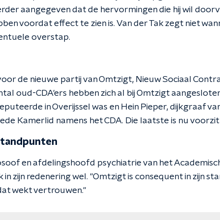
erder aangegeven dat de hervormingen die hij wil door
ben voordat effect te zien is. Van der Tak zegt niet wann
entuele overstap.
 voor de nieuwe partij van Omtzigt, Nieuw Sociaal Contr
antal oud-CDA'ers hebben zich al bij Omtzigt aangeslote
puteerde in Overijssel was en Hein Pieper, dijkgraaf va
eede Kamerlid namens het CDA. Die laatste is nu voorzi
standpunten
osoof en afdelingshoofd psychiatrie van het Academis
 in zijn redenering wel. "Omtzigt is consequent in zijn sta
 dat wekt vertrouwen."