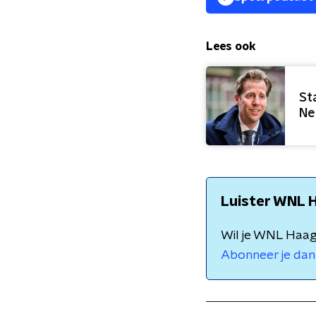
Lees ook
St
Ne
Luister WNL H
Wil je WNL Haags
Abonneer je dan 