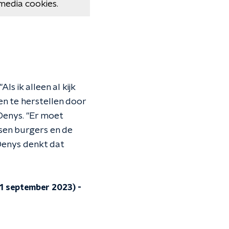
media cookies.
s ik alleen al kijk
en te herstellen door
Denys. "Er moet
sen burgers en de
Denys denkt dat
11 september 2023)
-