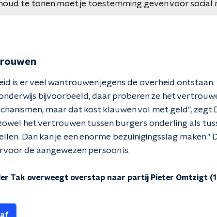
houd te tonen moet je
toestemming geven
voor social 
rtrouwen
id is er veel wantrouwen jegens de overheid ontstaan. "Al
t onderwijs bijvoorbeeld, daar proberen ze het vertrouw
echanismen, maar dat kost klauwen vol met geld", zegt 
owel het vertrouwen tussen burgers onderling als tus
ellen. Dan kan je een enorme bezuinigingsslag maken." 
rvoor de aangewezen persoon is.
r Tak overweegt overstap naar partij Pieter Omtzigt (
y
 af