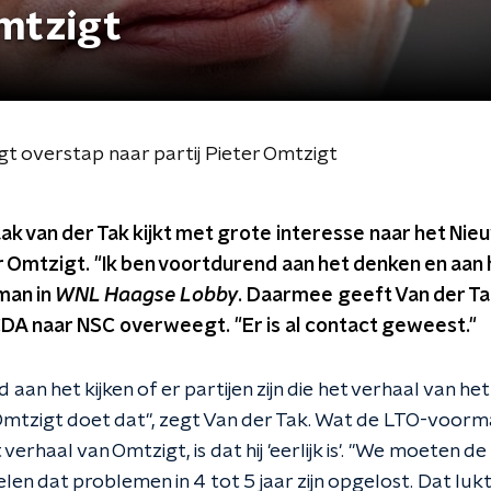
Omtzigt
 overstap naar partij Pieter Omtzigt
ak van der Tak kijkt met grote interesse naar het Nie
er Omtzigt. "Ik ben voortdurend aan het denken en aa
man in
WNL Haagse Lobby
. Daarmee geeft Van der Tak
CDA naar NSC overweegt. "Er is al contact geweest."
aan het kijken of er partijen zijn die het verhaal van het
Omtzigt doet dat", zegt Van der Tak. Wat de LTO-voorm
erhaal van Omtzigt, is dat hij 'eerlijk is'. "We moeten de
en dat problemen in 4 tot 5 jaar zijn opgelost. Dat luk