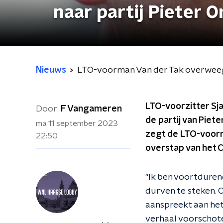
naar partij Pieter 
Nieuws
LTO-voorman Van der Tak overweegt
LTO-voorzitter Sja
Door:
F Vangameren
de partij van Piet
ma 11 september 2023
zegt de LTO-voor
22:50
overstap van het 
"Ik ben voortdurend 
durven te steken. 
aanspreekt aan het v
verhaal voorschotel