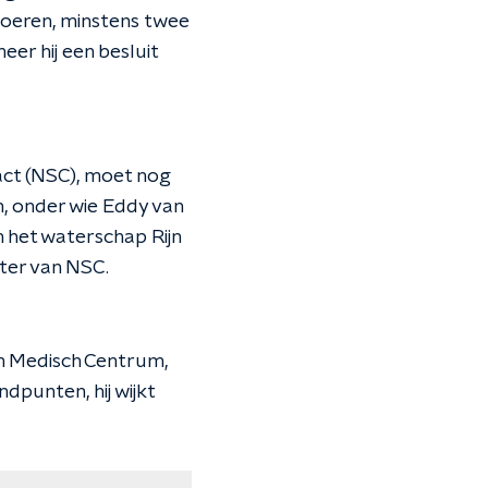
voeren, minstens twee
eer hij een besluit
act (NSC), moet nog
n, onder wie Eddy van
n het waterschap Rijn
tter van NSC.
ch Medisch Centrum,
ndpunten, hij wijkt