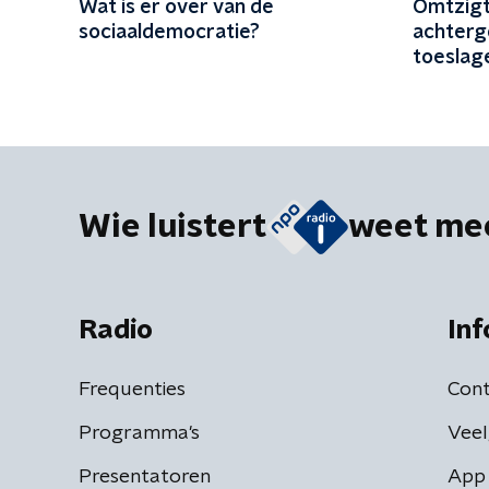
Wat is er over van de
Omtzigt
sociaaldemocratie?
achter
toeslage
misdrijf'
Wie luistert
weet me
Radio
Inf
Frequenties
Cont
Programma's
Veel
Presentatoren
App 