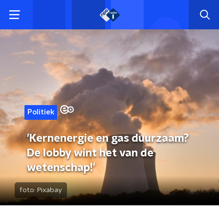
Politiek
'Kernenergie en gas duurzaam?
De lobby wint het van de
wetenschap!'
foto:
Pixabay