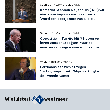
Sven op 1 - Zomereditie
WNL
Kamerlid Stephan Neijenhuis (D66) wil
einde aan impasse met vakbonden:
'Word een beetje moe van al die
woordspelletjes'
Sven op 1 - Zomereditie
WNL
Oppositie in Turkije blijft hopen op
leven zonder Erdoğan: 'Maar ze
moeten campagne voeren in een land
waar dat heel lastig is'
WNL In de Kantine
WNL
Eerdmans zet zich af tegen
'Instagrampolitiek': 'Mijn werk ligt in
de Tweede Kamer'
Wie luistert
weet meer