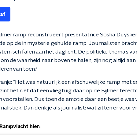
 af
Bijlmerramp reconstrueert presentatrice Sosha Duysker 
de op de in mysterie gehulde ramp. Journalisten brach
temisch falen aan het daglicht. De politieke thema’s va
jd om de waarheid naar boven te halen, zijn nog altijd aa
leren van toen?
ranje: "Het was natuurlijk een afschuwelijke ramp met e
erzint het niet dat een vliegtuig daar op de Bijlmer ter
en voorstellen. Dus toen de emotie daar een beetje was
nalistiek. Dan denk je als journalist: wat zitten er voor 
 Rampvlucht hier: