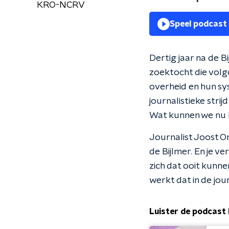
KRO-NCRV
Speel podcast
Dertig jaar na de 
zoektocht die volg
overheid en hun sys
journalistieke stri
Wat kunnen we nu 
Journalist Joost O
de Bijlmer. En je v
zich dat ooit kunn
werkt dat in de jour
Luister de podcast