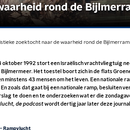
waarheid rond de Bijlmer
istieke zoektocht naar de waarheid rond de Bijlmerra
ktober 1992 stort een Israëlisch vrachtvliegtuig nee
ijlmermeer. Het toestel boort zich in de flats Groen
en minstens 43 mensen om het leven. Een nationale ra
n zoals dat gaat bij een nationale ramp, besluiten ve
rslag te doen en te onderzoeken wat er die zondagav
ucht, de podcast
wordt dertig jaar later deze journa
-
Rampvlucht