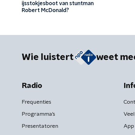
ijsstokjesboot van stuntman
Robert McDonald?
Wie luistert
weet me
Radio
Inf
Frequenties
Cont
Programma's
Veel
Presentatoren
App 