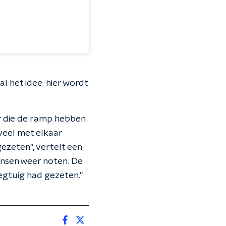
l het idee: hier wordt
r die de ramp hebben
veel met elkaar
ezeten", vertelt een
sen weer noten. De
iegtuig had gezeten."