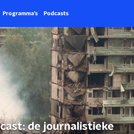
Programma's
Podcasts
ast: de journalistieke