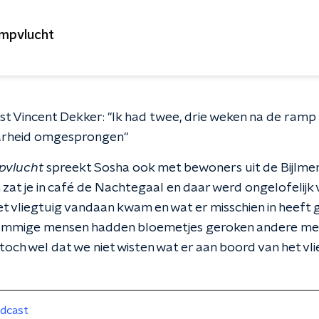
mpvlucht
t Vincent Dekker: "Ik had twee, drie weken na de ramp a
arheid omgesprongen"
vlucht
spreekt Sosha ook met bewoners uit de Bijlme
at je in café de Nachtegaal en daar werd ongelofelijk 
t vliegtuig vandaan kwam en wat er misschien in heeft g
mmige mensen hadden bloemetjes geroken andere men
och wel dat we niet wisten wat er aan boord van het vl
dcast