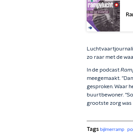
Ra
Luchtvaartjournalis
zo raar met de wa
In de podcast
Ramp
meegemaakt. "Dan z
gesproken. Waar he
buurtbewoner. "So
grootste zorg was t
Tags
bijlmerramp
po