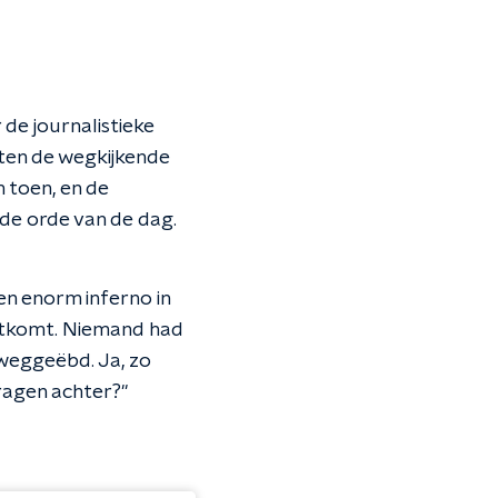
de journalistieke
ten de wegkijkende
n toen, en de
n de orde van de dag.
en enorm inferno in
echtkomt. Niemand had
 weggeëbd. Ja, zo
vragen achter?"