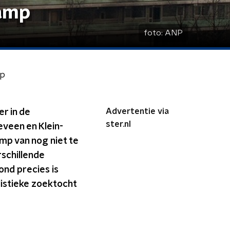
ramp
foto:
ANP
mp
Advertentie via
r in de
ster.nl
eveen en Klein-
mp van nog niet te
rschillende
ond precies is
listieke zoektocht