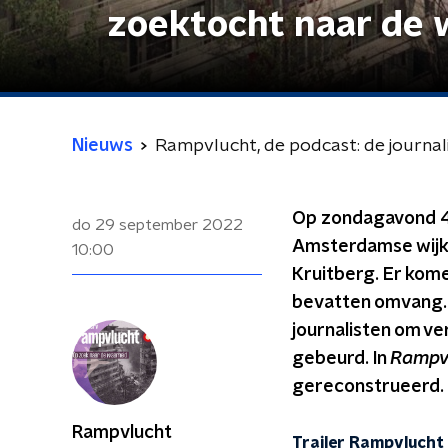
zoektocht naar de 
Nieuws
Rampvlucht, de podcast: de journal
Op zondagavond 4 o
do 29 september 2022
Amsterdamse wijk B
10:00
Kruitberg. Er kom
bevatten omvang. E
journalisten om ve
gebeurd. In
Rampvl
gereconstrueerd.
Rampvlucht
Trailer Rampvlucht