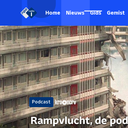
Home
Nieuws
Gids
Gemist
Podcast
Rampvlucht, de podc