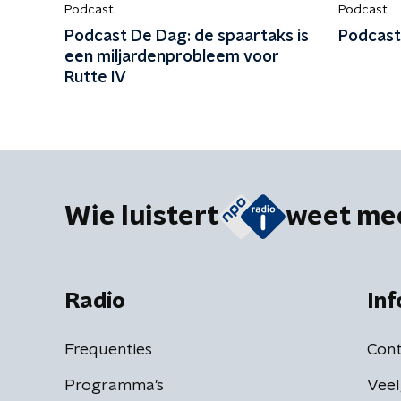
Podcast
Podcast
Podcast De Dag: de spaartaks is
Podcast
een miljardenprobleem voor
Rutte IV
Wie luistert
weet me
Radio
Inf
Frequenties
Cont
Programma's
Veel