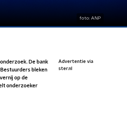
foto:
ANP
Advertentie via
w onderzoek. De bank
ster.nl
. Bestuurders bleken
vernij op de
elt onderzoeker