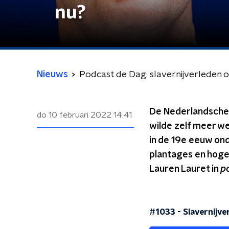
nu?
Nieuws
Podcast de Dag: slavernijverleden 
De Nederlandsche B
do 10 februari 2022
14:41
wilde zelf meer we
in de 19e eeuw ond
plantages en hoge
Lauren Lauret in
p
#1033 - Slavernijve