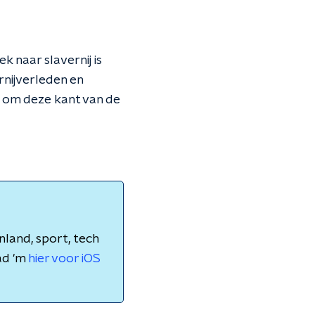
 naar slavernij is
rnijverleden en
in om deze kant van de
nland, sport, tech
ad 'm
hier voor iOS