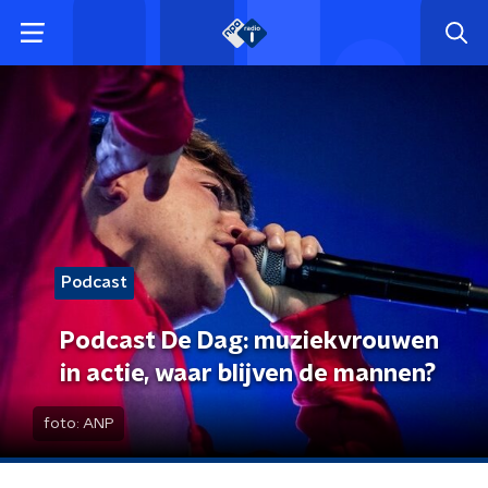
Podcast
Podcast De Dag: muziekvrouwen
in actie, waar blijven de mannen?
foto:
ANP