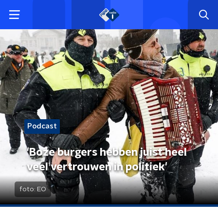
Podcast
'Boze burgers hebben juist heel
veel vertrouwen in politiek'
foto:
EO