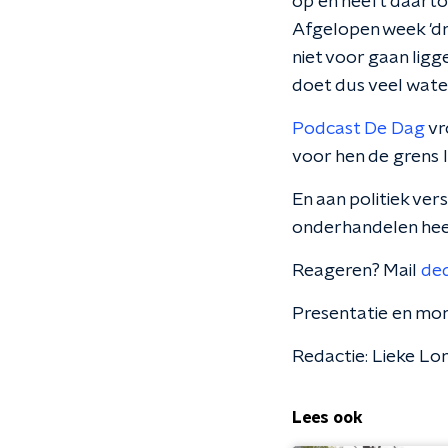
op en heeft daarto
Afgelopen week 'dra
niet voor gaan lig
doet dus veel water 
Podcast De Dag
vr
voor hen de grens 
En aan politiek ve
onderhandelen heeft
Reageren? Mail
de
Presentatie en mon
Redactie: Lieke Lo
Lees ook