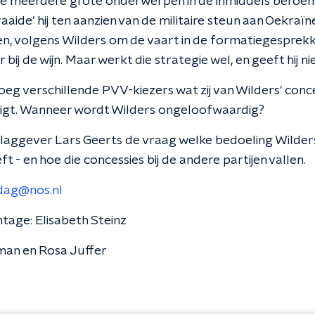
e meerdere grote onderwerpen in de inmiddels beroemd
aide' hij ten aanzien van de militaire steun aan Oekraïne
gen, volgens Wilders om de vaart in de formatiegesprekk
bij de wijn. Maar werkt die strategie wel, en geeft hij ni
oeg verschillende PVV-kiezers wat zij van Wilders' conc
ligt. Wanneer wordt Wilders ongeloofwaardig?
rslaggever Lars Geerts de vraag welke bedoeling Wilders
 - en hoe die concessies bij de andere partijen vallen.
dag@nos.nl
tage: Elisabeth Steinz
man en Rosa Juffer