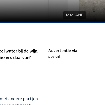
foto:
ANP
Advertentie via
l water bij de wijn.
ster.nl
 kiezers daarvan?
 met andere partijen