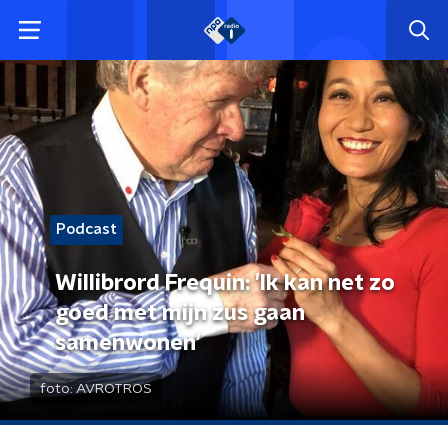
Podcast
Willibrord Frequin: 'Ik kan net zo
goed met mijn zus gaan
samenwonen'
foto:
AVROTROS