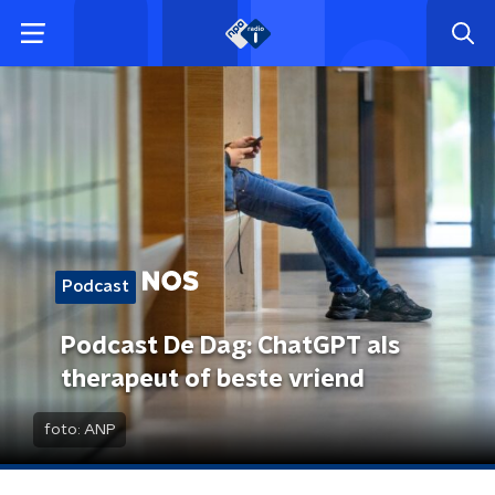
Podcast
Podcast De Dag: ChatGPT als
therapeut of beste vriend
foto:
ANP