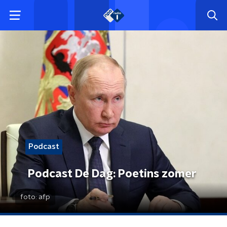
Podcast
Podcast De Dag: Poetins zomer
foto:
afp