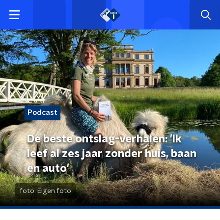
Podcast
De beste ontslag-verhalen: 'Ik
leef al zes jaar zonder huis, baan
en auto'
foto:
Eigen foto