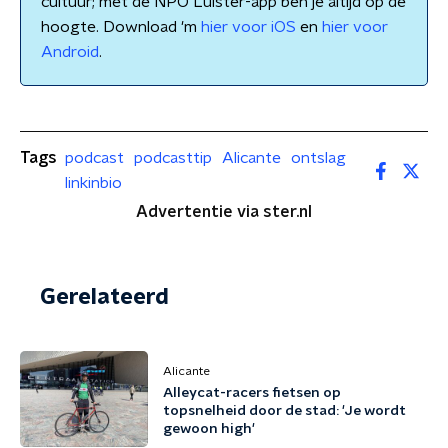
cultuur; met de NPO Luister-app ben je altijd op de
hoogte. Download 'm
hier voor iOS
en
hier voor
Android
.
Tags
podcast
podcasttip
Alicante
ontslag
linkinbio
Advertentie via ster.nl
Gerelateerd
Alicante
Alleycat-racers fietsen op
topsnelheid door de stad: 'Je wordt
gewoon high'