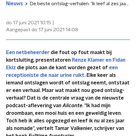
Nieuws
De beste ontslag-verhalen: 'Ik leef al zes jaar zonder huis, baan en auto'
do 17 juni 2021
10:15
Aangepast
do 17 juni 2021
14:08
Een netbeheerder
die fout op fout maakt bij
kortsluiting, presentatoren
Renze Klamer en Fidan
Ekiz
die plots aan de kant worden gezet of
een
receptioniste die naar urine ruikt
. Elke keer als
iemand ontslagen wordt of ontslag neemt, ontstaat
er een verhaal. Maar wat maakt nou goed ontslag-
verhaal? Dat is de centrale vraag van de nieuwste
podcast-aflevering van
Alicante
. "Ik had mijn
droombaan, een mooi huis en een geweldig leven.
Toch heb ik alles opgezegd en leef ik nu al zes jaar
als nomade", vertelt Tamar Valkenier, schrijver van