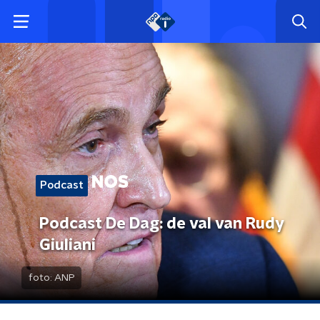
Podcast
Podcast De Dag: de val van Rudy
Giuliani
foto:
ANP