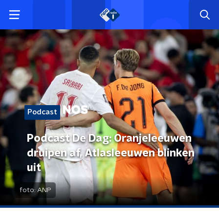
Podcast
Podcast De Dag: Oranjeleeuwen
druipen af, Atlasleeuwen blinken
uit
foto:
ANP