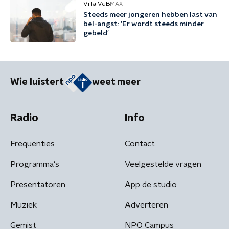
Villa VdB
MAX
Steeds meer jongeren hebben last van
bel-angst: 'Er wordt steeds minder
gebeld'
Wie luistert
weet meer
Radio
Info
Frequenties
Contact
Programma's
Veelgestelde vragen
Presentatoren
App de studio
Muziek
Adverteren
Gemist
NPO Campus