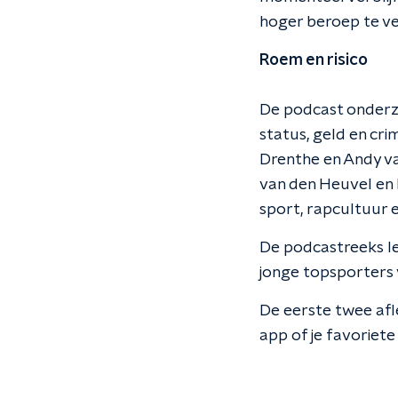
hoger beroep te v
Roem en risico
De podcast onderzo
status, geld en cri
Drenthe en Andy v
van den Heuvel en 
sport, rapcultuur 
De podcastreeks le
jonge topsporters 
De eerste twee af
app of je favoriet