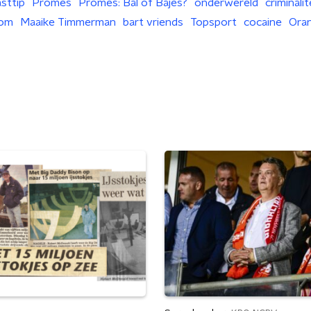
sttip
Promes
Promes: Bal of Bajes?
onderwereld
criminalit
rom
Maaike Timmerman
bart vriends
Topsport
cocaine
Oran