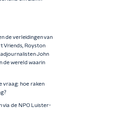
n de verleidingen van
rt Vriends, Royston
adjournalisten John
n de wereld waarin
e vraag: hoe raken
ng?
en via de NPO Luister-