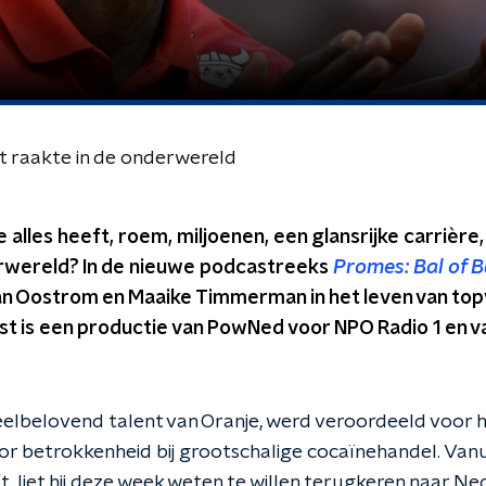
t raakte in de onderwereld
 alles heeft, roem, miljoenen, een glansrijke carrière,
rwereld? In de nieuwe podcastreeks
Promes: Bal of B
van Oostrom en Maaike Timmerman in het leven van top
 is een productie van PowNed voor NPO Radio 1 en van
eelbelovend talent van Oranje, werd veroordeeld voor 
oor betrokkenheid bij grootschalige cocaïnehandel. Vanui
, liet hij deze week weten te willen terugkeren naar Ne