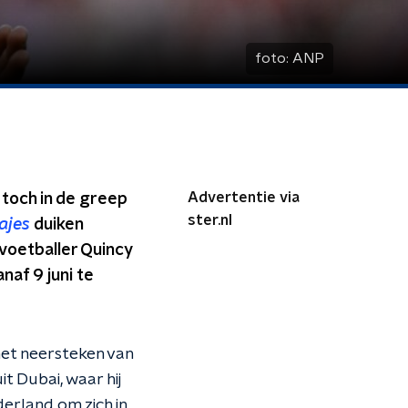
foto:
ANP
Advertentie via
 toch in de greep
ster.nl
ajes
duiken
voetballer Quincy
af 9 juni te
het neersteken van
t Dubai, waar hij
derland om zich in