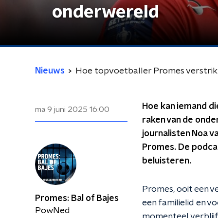
onderwereld
Nieuws
Hoe topvoetballer Promes verstrik
Hoe kan iemand die
ma 9 juni 2025
16:00
raken van de onde
journalisten Noa 
Promes. De podcast
beluisteren.
Promes, ooit een v
Promes: Bal of Bajes
een familielid en v
PowNed
momenteel verblijft