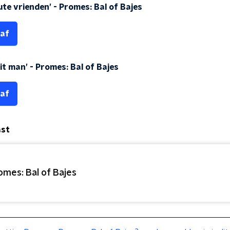
ute vrienden’
-
Promes: Bal of Bajes
 af
it man’
-
Promes: Bal of Bajes
 af
ast
omes: Bal of Bajes