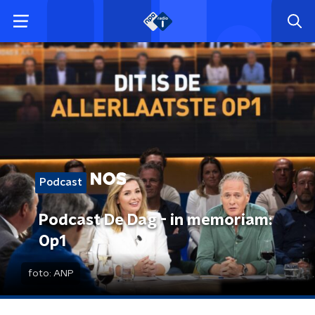
Podcast
Podcast De Dag - in memoriam:
Op1
foto:
ANP