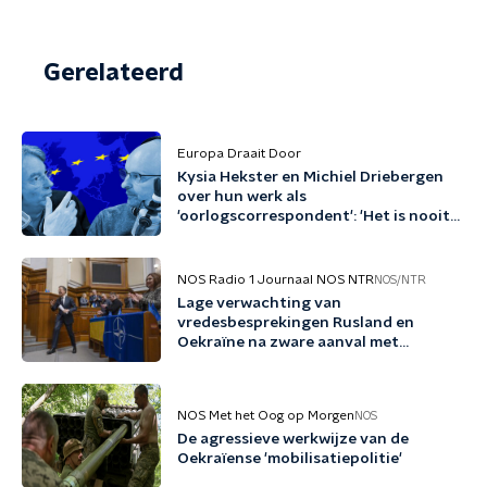
Gerelateerd
Europa Draait Door
Kysia Hekster en Michiel Driebergen
over hun werk als
'oorlogscorrespondent': 'Het is nooit
iets waar je naar op zoek gaat'
NOS Radio 1 Journaal NOS NTR
NOS/NTR
Lage verwachting van
vredesbesprekingen Rusland en
Oekraïne na zware aanval met
ballistische raketten
NOS Met het Oog op Morgen
NOS
De agressieve werkwijze van de
Oekraïense 'mobilisatiepolitie'