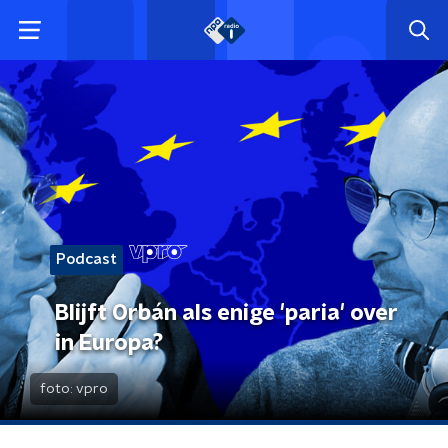
Podcast
Blijft Orbán als enige 'paria' over
in Europa?
foto:
vpro